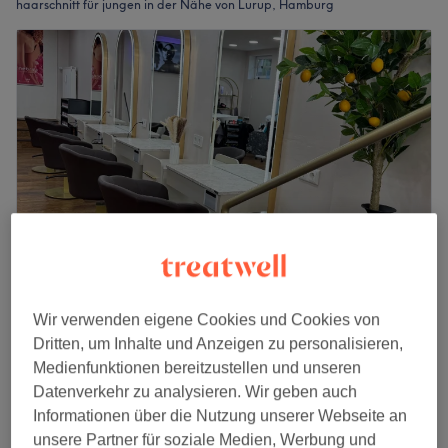
haarschnitt für jungen in der Nähe von Lurup, Hamburg
HAARelbemonie Friseur Salon
Wir verwenden eigene Cookies und Cookies von
4,8
43 Bewertungen
Dritten, um Inhalte und Anzeigen zu personalisieren,
Groß Flottbek, Hamburg
Auf Karte anzeigen
Medienfunktionen bereitzustellen und unseren
Kinderschnitt bis 10 Jahre
Datenverkehr zu analysieren. Wir geben auch
16 €
30 Min.
Informationen über die Nutzung unserer Webseite an
Schnellansicht Saloninfos
unsere Partner für soziale Medien, Werbung und