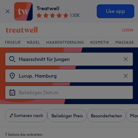
Treatwell
Use app
130K
LOGIN
FRISEUR
NÄGEL
HAARENTFERNUNG
KOSMETIK
MASSAGE
Sortieren nach
Beliebiger Preis
Besonderheiten
Mar
7 Salons die anbieten: