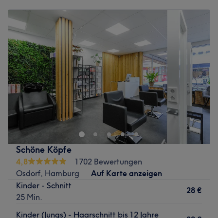
Montag
Geschlossen
Haarschnitt, eine Haarverlängerung inklusive kostenfreier
Dienstag
08:30
–
18:00
Beratung, eine Farbe oder ein umwerfender
Mittwoch
08:30
–
18:00
Augenaufschlag durch Wimpernverlängerungen sein soll
Donnerstag
08:30
–
18:00
- Bei Pamela Rieckmann bekommst du die
Freitag
08:30
–
18:00
Aufmerksamkeit die du verdienst.
Samstag
08:00
–
13:00
Zurück zur Salonansicht
Sonntag
Geschlossen
Coiffeur Maren Repenning ist dein Friseursalon in
Hamburg-Lurup für klassisches Handwerk und moderne
Looks. Ob präziser Schnitt, frische Farbe oder
typgerechtes Styling – hier steht dein Haar und dein
persönlicher Stil im Mittelpunkt. Mit langjähriger
Schöne Köpfe
Erfahrung und einem Gespür für Trends verbindet das
4,8
1702 Bewertungen
Team hochwertige Techniken mit individueller Beratung.
Osdorf, Hamburg
Auf Karte anzeigen
Ein Ort, an dem du dich gut aufgehoben fühlst und mit
Kinder - Schnitt
einem Look gehst, der wirklich zu dir passt.
28 €
25 Min.
Nächste öffentliche Verkehrsmittel:
Kinder (Jungs) - Haarschnitt bis 12 Jahre