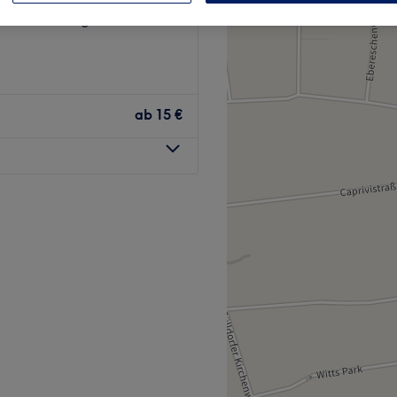
ese, Hamburg
ab
15 €
mmierter Friseursalon
mburg. Mit seinem