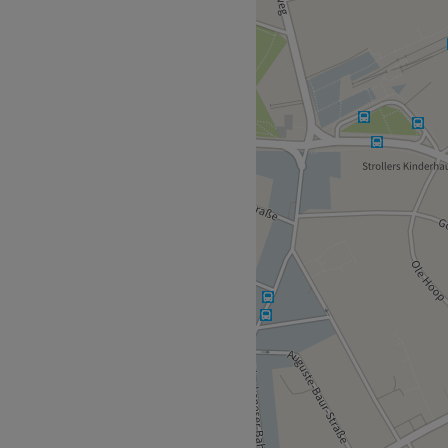
ellen Dienstleistung ist der
ert auf Qualität und
r Station S Blankenese
en bestmöglichen Service zu
nen. Sie nimmt sich Zeit, um
n und maßgeschneiderte
llen Stil und ihren
 auch Polnisch,
ell.
ension, Augenbrauen- und