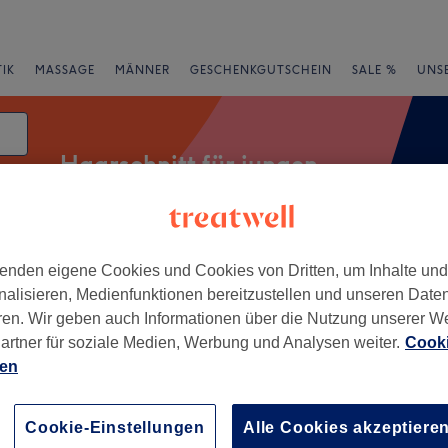
IK
MASSAGE
MÄNNER
GESCHENKGUTSCHEIN
SALE %
UNS
Haarschnitt für jungen
enden eigene Cookies und Cookies von Dritten, um Inhalte un
rheiten
Marken
Salons
Expressangebote
Bewertung
nalisieren, Medienfunktionen bereitzustellen und unseren Date
ren. Wir geben auch Informationen über die Nutzung unserer W
n Blankenese, Hamburg
artner für soziale Medien, Werbung und Analysen weiter.
Cooki
ien
+
 Salon MASTER OF
−
Cookie-Einstellungen
Alle Cookies akzeptiere
248 Bewertungen