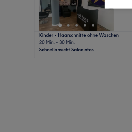
Blanken
Kinder - Haarschnitte ohne Waschen
20 Min. - 30 Min.
Schnellansicht Saloninfos
Montag
Geschlossen
Dienstag
10:00
–
18:00
Mittwoch
10:00
–
18:00
Donnerstag
10:00
–
18:00
Freitag
10:00
–
18:00
Samstag
10:00
–
16:00
Sonntag
Geschlossen
Adel‘s Salon MASTER OF HAIR ist ein reno
(Meisterbetrieb) in der schönen Stadt Ha