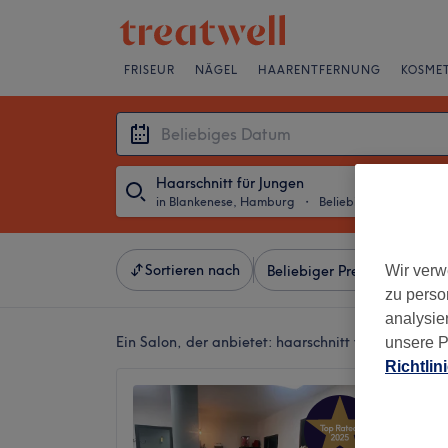
FRISEUR
NÄGEL
HAARENTFERNUNG
KOSMET
Haarschnitt für Jungen
in Blankenese, Hamburg
・
Beliebiges Datum
Sortieren nach
Wir verw
Beliebiger Preis
Besonde
zu perso
analysie
Ein Salon, der anbietet:
haarschnitt für jungen i
unsere P
Richtlin
Adel‘s
HAIR
4,9