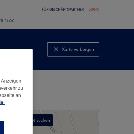
FÜR GESCHÄFTSPARTNER
LOGIN
ER BLOG
Karte verbergen
Karte anzeigen
d Anzeigen
nverkehr zu
ebseite an
e-
In diesem Gebiet suchen
n
,