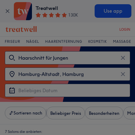
Treatwell
Use app
130K
LOGIN
FRISEUR
NÄGEL
HAARENTFERNUNG
KOSMETIK
MASSAGE
Sortieren nach
Beliebiger Preis
Besonderheiten
Mar
7 Salons die anbieten: