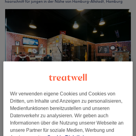
haarschnitt für jungen in der Nähe von Hamburg-Altstadt, Hamburg
Wir verwenden eigene Cookies und Cookies von
Gentlemen’s Barbier
Dritten, um Inhalte und Anzeigen zu personalisieren,
4,8
4375 Bewertungen
Medienfunktionen bereitzustellen und unseren
HafenCity, Hamburg
Auf Karte anzeigen
Datenverkehr zu analysieren. Wir geben auch
22 €
Kinderhaarschnitt
Informationen über die Nutzung unserer Webseite an
20 Min.
32 €
unsere Partner für soziale Medien, Werbung und
Schnellansicht Saloninfos