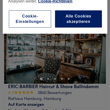
Analysen weiter.
Cookie-Richtlinien
Montag
09:00
–
20:00
Cookie-
Alle Cookies
Dienstag
09:00
–
20:00
Einstellungen
akzeptieren
Mittwoch
09:00
–
20:00
Donnerstag
09:00
–
20:00
Freitag
09:00
–
20:00
Samstag
09:00
–
19:00
Sonntag
Geschlossen
Zurück zur Salonansicht
ERIC:BARBIER Haircut & Shave Ballindamm
4,9
3860 Bewertungen
Rathaus Hamburg, Hamburg
Auf Karte anzeigen