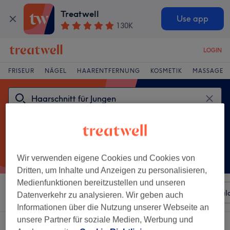
Treatwell
Use app
130K
LOGIN
FRISEUR
NÄGEL
HAARENTFERNUNG
KOSMETIK
MASSAGE
Wir verwenden eigene Cookies und Cookies von
Dritten, um Inhalte und Anzeigen zu personalisieren,
Medienfunktionen bereitzustellen und unseren
Sortieren nach
Beliebiger Preis
Besonderheiten
Sal
Datenverkehr zu analysieren. Wir geben auch
Informationen über die Nutzung unserer Webseite an
unsere Partner für soziale Medien, Werbung und
Ein Salon, der anbietet:
haarschnitt für jungen in Griesheim, Hessen