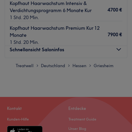
Kopfhaut Haarwachstum Intensiv &
4700 €
Verdichtungsprogramm 6 Monate Kur
1 Std. 20 Min.
Kopfhaut Haarwachstum Premium Kur 12
7900 €
Monate
1 Std. 20 Min.
Schnellansicht Saloninfos
Montag
Treatwell
Deutschland
Hessen
10:00
Griesheim
–
20:00
>
>
>
Dienstag
10:00
–
20:00
Mittwoch
10:00
–
20:00
Donnerstag
10:00
–
20:00
Freitag
10:00
–
20:00
Samstag
11:00
–
18:00
Sonntag
Geschlossen
Kontakt
Entdecke
Kunden-Hilfe
Treatment Guide
PS Beauty Lounge - Ihr Studio für hochwertige
Unser Blog
Hautbehandlungen & dauerhafte Haarentfernung