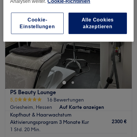
Analysen weiter.
Cookie-Richtlinien
Cookie-
Alle Cookies
Einstellungen
akzeptieren
PS Beauty Lounge
5,0
16 Bewertungen
Griesheim, Hessen
Auf Karte anzeigen
Kopfhaut & Haarwachstum
2300 €
Aktivierungsprogram 3 Monate Kur
1 Std. 20 Min.