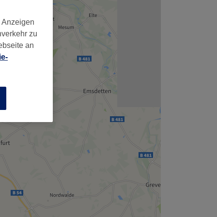
d Anzeigen
nverkehr zu
ebseite an
e-
n