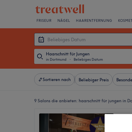
FRISEUR
NÄGEL
HAARENTFERNUNG
KOSMET
Haarschnitt für Jungen
in Dortmund
・
Beliebiges Datum
Sortieren nach
Beliebiger Preis
Besonde
9 Salons die anbieten:
haarschnitt für jungen in 
Herren
Reisner
4,9