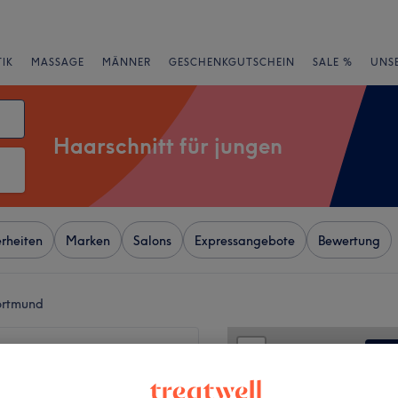
IK
MASSAGE
MÄNNER
GESCHENKGUTSCHEIN
SALE %
UNS
Haarschnitt für jungen
rheiten
Marken
Salons
Expressangebote
Bewertung
Dortmund
+
zimmer Barbier Sven
−