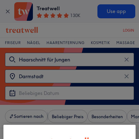
Treatwell
Use app
130K
LOGIN
FRISEUR
NÄGEL
HAARENTFERNUNG
KOSMETIK
MASSAGE
Sortieren nach
Beliebiger Preis
Besonderheiten
Mar
4 Salons die anbieten:
haarschnitt für jungen in Darmstadt