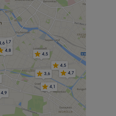
4,7
4,6
4,8
4,5
4,5
4,7
3,6
4,1
4,9