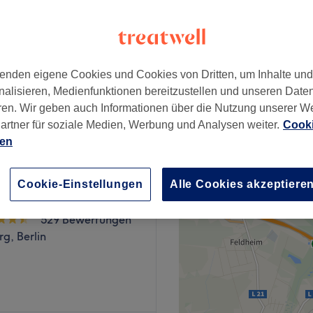
iez, Berlin
enden eigene Cookies und Cookies von Dritten, um Inhalte un
n, Selberföhnen inkl.
nalisieren, Medienfunktionen bereitzustellen und unseren Date
26 €
ren. Wir geben auch Informationen über die Nutzung unserer W
artner für soziale Medien, Werbung und Analysen weiter.
Cooki
ien
Cookie-Einstellungen
Alle Cookies akzeptiere
in
529 Bewertungen
g, Berlin
fällig? Dann komm zu Unicut