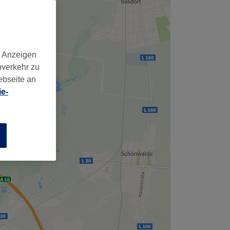
d Anzeigen
nverkehr zu
ebseite an
e-
n