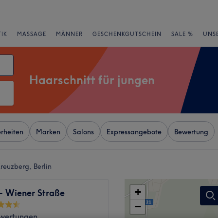
IK
MASSAGE
MÄNNER
GESCHENKGUTSCHEIN
SALE %
UNS
Haarschnitt für jungen
rheiten
Marken
Salons
Expressangebote
Bewertung
Kreuzberg, Berlin
+
 - Wiener Straße
−
wertungen