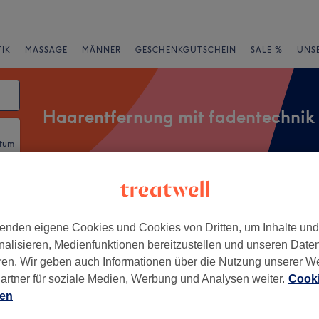
IK
MASSAGE
MÄNNER
GESCHENKGUTSCHEIN
SALE %
UNS
Haarentfernung mit fadentechnik
atum
rheiten
Marken
Salons
Expressangebote
Bewertung
enden eigene Cookies und Cookies von Dritten, um Inhalte un
nalisieren, Medienfunktionen bereitzustellen und unseren Date
Stadtbezirk IV, Essen
ren. Wir geben auch Informationen über die Nutzung unserer W
artner für soziale Medien, Werbung und Analysen weiter.
Cooki
+
r Cut Bapur
ien
728 Bewertungen
−