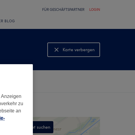
FÜR GESCHÄFTSPARTNER
LOGIN
ER BLOG
Karte verbergen
Karte anzeigen
d Anzeigen
nverkehr zu
ebseite an
e-
In diesem Gebiet suchen