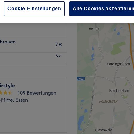
, Essen
Cookie-Einstellungen
Alle Cookies akzeptiere
nbrauen
7 €
rstyle
109 Bewertungen
Mitte, Essen
 Haare von echten