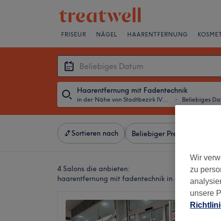
FRISEUR
NÄGEL
HAARENTFERNUNG
KOSMET
Haarentfernung mit Fadentechnik
in der Nähe von Stadtbezirk IV, Essen
・
Beliebiges D
Sortieren nach
Beliebiger Preis
Besonde
Wir verw
4 Salons die anbieten:
zu perso
haarentfernung mit fadentechnik in der Nähe von 
analysie
unsere P
Meiste
Richtlin
4,7