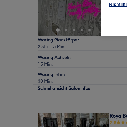
Richtlin
Marktpl
Waxing Ganzkörper
2 Std. 15 Min.
Waxing Achseln
15 Min.
Waxing Intim
30 Min.
Schnellansicht Saloninfos
Montag
Geschlossen
Dienstag
10:00
–
18:00
Roya B
Mittwoch
10:00
–
18:00
2,8
Donnerstag
10:00
–
18:00