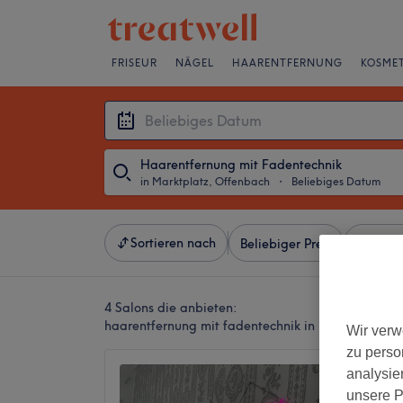
FRISEUR
NÄGEL
HAARENTFERNUNG
KOSMET
Haarentfernung mit Fadentechnik
in Marktplatz, Offenbach
・
Beliebiges Datum
Sortieren nach
Beliebiger Preis
Besonde
4 Salons die anbieten:
haarentfernung mit fadentechnik in Marktplatz, 
Wir verw
zu perso
Glory 
analysie
unsere P
4,8