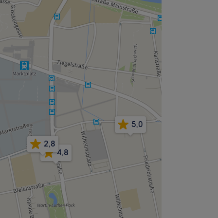
5,0
2,8
4,8