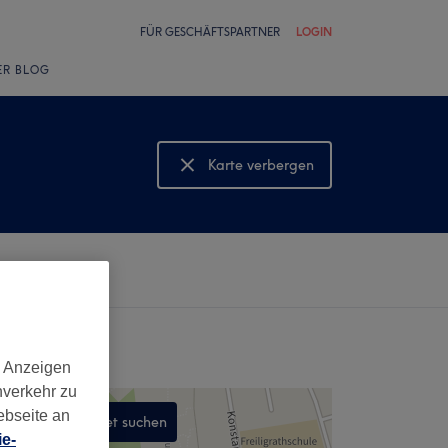
FÜR GESCHÄFTSPARTNER
LOGIN
ER BLOG
Karte verbergen
Karte anzeigen
d Anzeigen
nverkehr zu
ebseite an
In diesem Gebiet suchen
e-