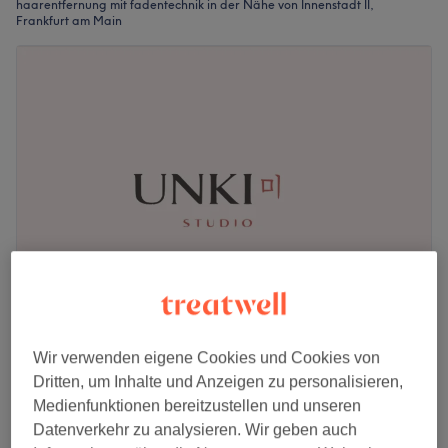
haarentfernung mit fadentechnik in der Nähe von Innenstadt II,
Frankfurt am Main
UNKI.STUDIO
5,0
61 Bewertungen
Wir verwenden eigene Cookies und Cookies von
Holzhausenstraße, Frankfurt am Main
Dritten, um Inhalte und Anzeigen zu personalisieren,
Auf Karte anzeigen
Medienfunktionen bereitzustellen und unseren
Datenverkehr zu analysieren. Wir geben auch
Haarentfernung mit Fadentechnik - Oberlippe
8 €