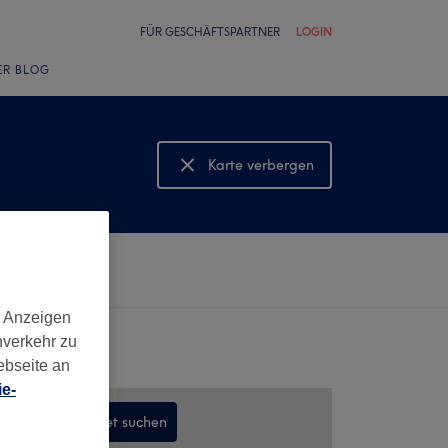
FÜR GESCHÄFTSPARTNER
LOGIN
ER BLOG
Karte verbergen
Karte anzeigen
d Anzeigen
nverkehr zu
ebseite an
e-
In diesem Gebiet suchen