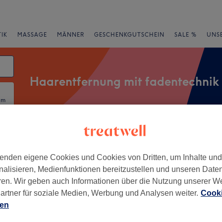
IK
MASSAGE
MÄNNER
GESCHENKGUTSCHEIN
SALE %
UNS
Haarentfernung mit fadentechnik
um
rheiten
Salons
Expressangebote
Bewertung
enden eigene Cookies und Cookies von Dritten, um Inhalte un
nalisieren, Medienfunktionen bereitzustellen und unseren Date
 City, Dortmund
ren. Wir geben auch Informationen über die Nutzung unserer W
artner für soziale Medien, Werbung und Analysen weiter.
Cooki
+
ien
y by Bahar
160 Bewertungen
−