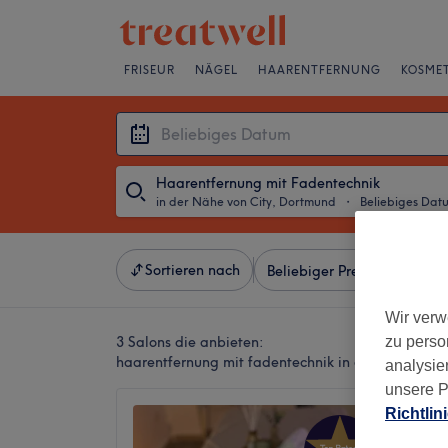
FRISEUR
NÄGEL
HAARENTFERNUNG
KOSMET
Haarentfernung mit Fadentechnik
in der Nähe von City, Dortmund
・
Beliebiges Dat
Sortieren nach
Beliebiger Preis
Besonde
Wir verw
3 Salons die anbieten:
zu perso
haarentfernung mit fadentechnik in der Nähe von
analysie
unsere P
Richtlin
Beautif
5,0