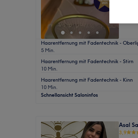
Westfa
Haarentfernung mit Fadentechnik - Oberl
5 Min.
Haarentfernung mit Fadentechnik - Stirn
10 Min.
Haarentfernung mit Fadentechnik - Kinn
10 Min.
Schnellansicht Saloninfos
Montag
10:00
–
15:30
Dienstag
10:00
–
15:30
Asal Sa
Mittwoch
10:00
–
15:30
3,9
Donnerstag
10:00
–
15:30