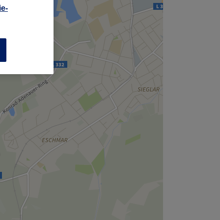
,
e-
n