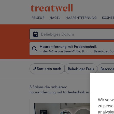
FRISEUR
NÄGEL
HAARENTFERNUNG
KOSMET
Haarentfernung mit Fadentechnik
in der Nähe von Beuel-Mitte, Bonn
・
Beliebiges D
Sortieren nach
Beliebiger Preis
Besonde
5 Salons die anbieten:
haarentfernung mit fadentechnik in der Nähe von
Wir verw
Haarst
zu perso
4,8
analysie