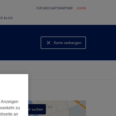
FÜR GESCHÄFTSPARTNER
LOGIN
ER BLOG
Karte verbergen
Karte anzeigen
d Anzeigen
nverkehr zu
In diesem Gebiet suchen
ebseite an