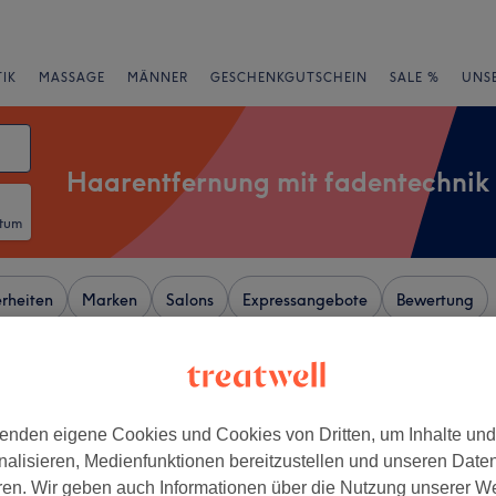
IK
MASSAGE
MÄNNER
GESCHENKGUTSCHEIN
SALE %
UNS
Haarentfernung mit fadentechnik
atum
rheiten
Marken
Salons
Expressangebote
Bewertung
 Beuel-Mitte, Bonn
enden eigene Cookies und Cookies von Dritten, um Inhalte un
+
udio Papatia
nalisieren, Medienfunktionen bereitzustellen und unseren Date
130 Bewertungen
−
ren. Wir geben auch Informationen über die Nutzung unserer W