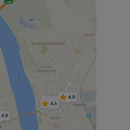
4,8
4,6
4,6
4,8