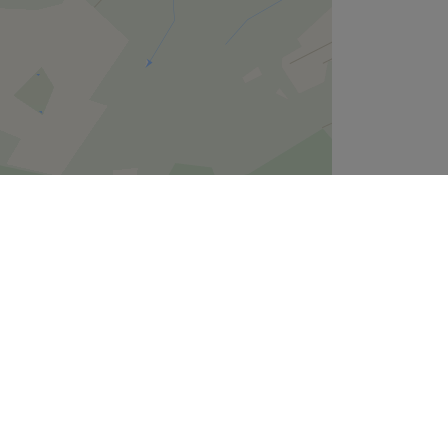
Leaflet
| ©
OpenStreetMap
contributors