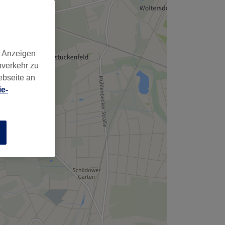
,
d Anzeigen
nverkehr zu
ebseite an
e-
n