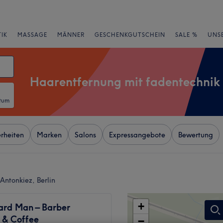
IK
MASSAGE
MÄNNER
GESCHENKGUTSCHEIN
SALE %
UNS
Haarentfernung mit fadentechnik
atum
rheiten
Marken
Salons
Expressangebote
Bewertung
Antonkiez, Berlin
+
ard Man – Barber
 & Coffee
−