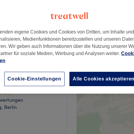
80 Bewertungen
kopffstraße, Berlin
enden eigene Cookies und Cookies von Dritten, um Inhalte un
nalisieren, Medienfunktionen bereitzustellen und unseren Date
10 €
ren. Wir geben auch Informationen über die Nutzung unserer W
artner für soziale Medien, Werbung und Analysen weiter.
Cooki
ien
Cookie-Einstellungen
Alle Cookies akzeptiere
dio Excellent
wertungen
, Berlin
on The Bearde Man in Berlin,