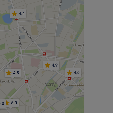
4,4
4,9
4,6
4,8
5,0
5,0
4,9