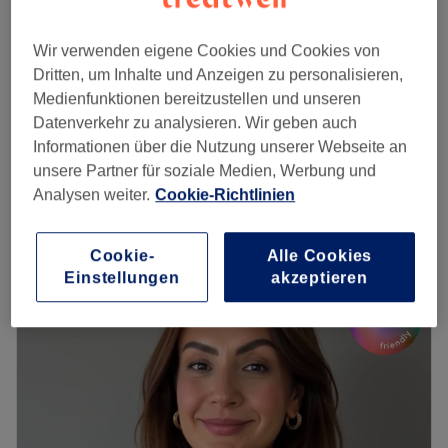
Zentrum-West, Leipzig
Auf Karte anzeigen
Intensive Pediküre mit Shellac
ab
55 €
Wir verwenden eigene Cookies und Cookies von
1 Std. 20 Min.
Dritten, um Inhalte und Anzeigen zu personalisieren,
Klassische Pediküre mit Shellac
Medienfunktionen bereitzustellen und unseren
ab
55 €
1 Std.
Datenverkehr zu analysieren. Wir geben auch
Informationen über die Nutzung unserer Webseite an
99 €
Shellac Beauty Duo - Maniküre & Pediküre
unsere Partner für soziale Medien, Werbung und
2 Std.
110 €
Analysen weiter.
Cookie-Richtlinien
Schnellansicht Saloninfos
Cookie-
Alle Cookies
Montag
09:00
–
19:00
Einstellungen
akzeptieren
Dienstag
09:00
–
19:00
Mittwoch
09:00
–
19:00
Donnerstag
09:00
–
19:00
Freitag
09:00
–
19:00
Samstag
09:00
–
17:00
Sonntag
Geschlossen