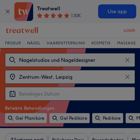
Treatwell
Use app
130K
LOGIN
FRISEUR
NÄGEL
HAARENTFERNUNG
KOSMETIK
MASSAGE
Beliebte Behandlungen
Gel Maniküre
Gel Pediküre
Pediküre
M
Sortieren nach