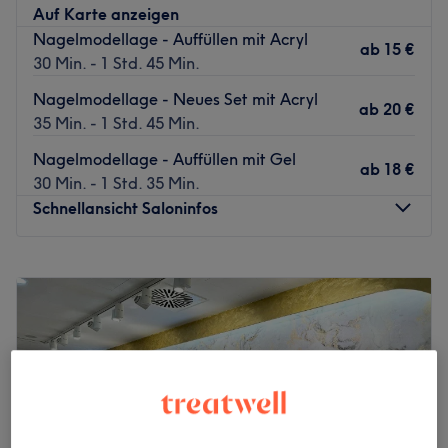
Auf Karte anzeigen
Nagelmodellage - Auffüllen mit Acryl
ab
15 €
30 Min. - 1 Std. 45 Min.
Nagelmodellage - Neues Set mit Acryl
ab
20 €
35 Min. - 1 Std. 45 Min.
Nagelmodellage - Auffüllen mit Gel
ab
18 €
30 Min. - 1 Std. 35 Min.
Schnellansicht Saloninfos
Montag
10:00
–
18:30
Dienstag
10:00
–
18:30
Mittwoch
10:00
–
18:30
Donnerstag
10:00
–
18:30
Freitag
10:00
–
18:30
Samstag
10:00
–
16:00
Sonntag
Geschlossen