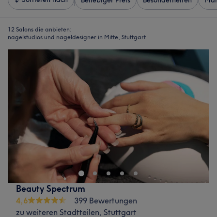
Beliebiger Preis
Besonderheiten
Mar
12 Salons die anbieten:
nagelstudios und nageldesigner in Mitte, Stuttgart
Beauty Spectrum
4,6
399 Bewertungen
zu weiteren Stadtteilen, Stuttgart