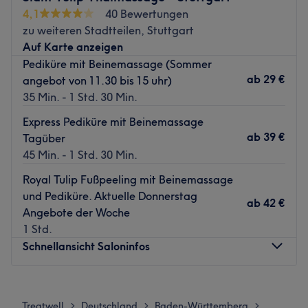
jeder Termin zu einem persönlichen Beauty-Erlebnis.
regelmäßige Fort- und Weiterbildungen in der Branche,
4,1
40 Bewertungen
bleiben die kompetenten Hautexpertinnen auf dem
Was uns an dem Salon gefällt:
zu weiteren Stadtteilen, Stuttgart
neusten Stand.
Atmosphäre: Individuell, aufmerksam, gemütlich.
Auf Karte anzeigen
Expertise: Mani- und Pediküre, Nagelmodellage und -
Auch entspannende Fuß- und Handpflege, sowie
Pediküre mit Beinemassage (Sommer
design.
innovative, apparative Behandlungen und Peelings und
ab
29 €
angebot von 11.30 bis 15 uhr)
Produkte und Produktmarken: Cuccio, Victoria Vynn.
diverse Haarentfernungs-Treatments, aber Lash- und
35 Min. - 1 Std. 30 Min.
Extras: Behandlungen nur für Frauen.
Browlifting werden hier angeboten. Bei Majesthetik steht
Express Pediküre mit Beinemassage
der Kunde im Mittelpunkt. Die eigene Gesundheit,
Zurück zur Salonansicht
ab
39 €
Tagüber
Ausstrahlung sowie das Wohlbefinden bilden die
45 Min. - 1 Std. 30 Min.
wichtigsten Grundbausteine.
Royal Tulip Fußpeeling mit Beinemassage
Zurück zur Salonansicht
und Pediküre. Aktuelle Donnerstag
ab
42 €
Angebote der Woche
1 Std.
Schnellansicht Saloninfos
Montag
10:00
–
19:00
Dienstag
10:00
–
19:00
Treatwell
Deutschland
Baden-Württemberg
>
>
>