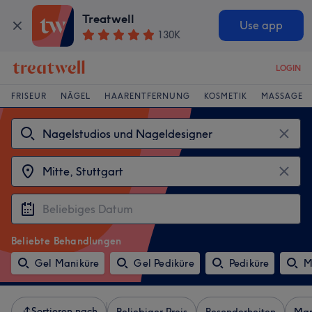
Treatwell
Use app
130K
LOGIN
FRISEUR
NÄGEL
HAARENTFERNUNG
KOSMETIK
MASSAGE
Beliebte Behandlungen
Gel Maniküre
Gel Pediküre
Pediküre
M
Sortieren nach