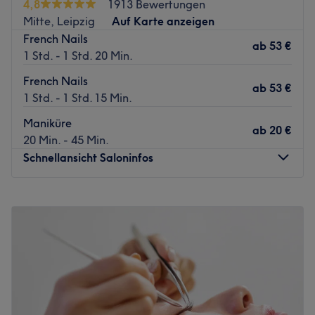
4,8
1913 Bewertungen
Mitte, Leipzig
Auf Karte anzeigen
French Nails
ab
53 €
1 Std. - 1 Std. 20 Min.
French Nails
ab
53 €
1 Std. - 1 Std. 15 Min.
Maniküre
ab
20 €
20 Min. - 45 Min.
Schnellansicht Saloninfos
Montag
09:30
–
19:00
Dienstag
09:30
–
19:00
Mittwoch
09:30
–
19:00
Donnerstag
09:30
–
19:00
Freitag
09:30
–
19:00
Samstag
10:00
–
15:00
Sonntag
Geschlossen