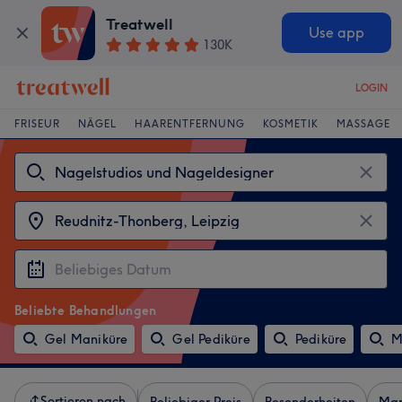
Treatwell
Use app
130K
LOGIN
FRISEUR
NÄGEL
HAARENTFERNUNG
KOSMETIK
MASSAGE
Beliebte Behandlungen
Gel Maniküre
Gel Pediküre
Pediküre
M
Sortieren nach