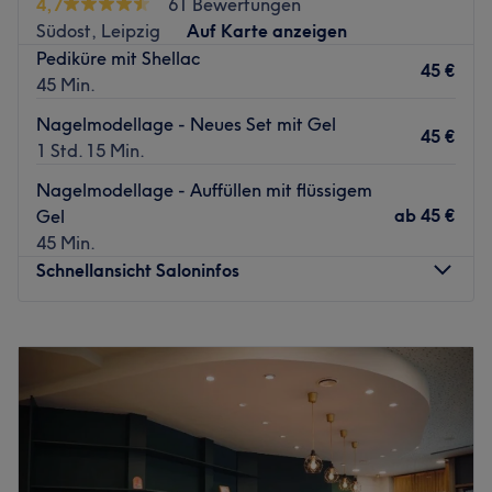
4,7
61 Bewertungen
Südost, Leipzig
Auf Karte anzeigen
Pediküre mit Shellac
45 €
45 Min.
Nagelmodellage - Neues Set mit Gel
45 €
1 Std. 15 Min.
Nagelmodellage - Auffüllen mit flüssigem
ab
45 €
Gel
45 Min.
Schnellansicht Saloninfos
Montag
09:00
–
17:00
Dienstag
09:00
–
16:00
Mittwoch
09:00
–
16:00
Donnerstag
09:00
–
16:00
Freitag
09:00
–
16:00
Samstag
09:00
–
15:00
Sonntag
Geschlossen