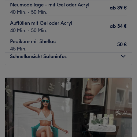
Neumodellage - mit Gel oder Acryl
ab
39 €
40 Min. - 50 Min.
Auffüllen mit Gel oder Acryl
ab
34 €
40 Min. - 50 Min.
Pediküre mit Shellac
50 €
45 Min.
Schnellansicht Saloninfos
Montag
08:30
–
18:30
Dienstag
08:30
–
18:30
Mittwoch
08:30
–
18:30
Donnerstag
08:30
–
18:30
Freitag
08:30
–
18:30
Samstag
08:30
–
16:00
Sonntag
Geschlossen
Hast du Lust auf bunte, ausgefallene Fingernägel oder