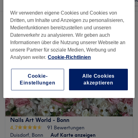
Beliebiger Preis
Besonderheiten
Sal
Wir verwenden eigene Cookies und Cookies von
3 Salons die anbieten:
Dritten, um Inhalte und Anzeigen zu personalisieren,
nagelstudios und nageldesigner in der Nähe von Hardtberg, Bonn
Medienfunktionen bereitzustellen und unseren
Datenverkehr zu analysieren. Wir geben auch
Informationen über die Nutzung unserer Webseite an
unsere Partner für soziale Medien, Werbung und
Analysen weiter.
Cookie-Richtlinien
Cookie-
Alle Cookies
Einstellungen
akzeptieren
Nails Art World - Bonn
4,7
91 Bewertungen
Duisdorf, Bonn
Auf Karte anzeigen