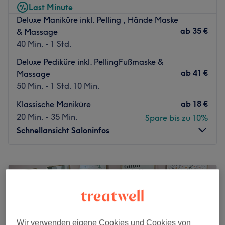
Last Minute
Deluxe Maniküre inkl. Pelling , Hände Maske
ab
35 €
& Massage
40 Min. - 1 Std.
Deluxe Pediküre inkl. PellingFußmaske &
ab
41 €
Massage
50 Min. - 1 Std. 10 Min.
ab
18 €
Klassische Maniküre
20 Min. - 35 Min.
Spare bis zu 10%
Schnellansicht Saloninfos
Montag
10:00
–
19:30
Dienstag
10:00
–
19:30
Mittwoch
10:00
–
19:30
Donnerstag
10:00
–
19:30
Freitag
10:00
–
19:30
Samstag
10:00
–
18:00
Wir verwenden eigene Cookies und Cookies von