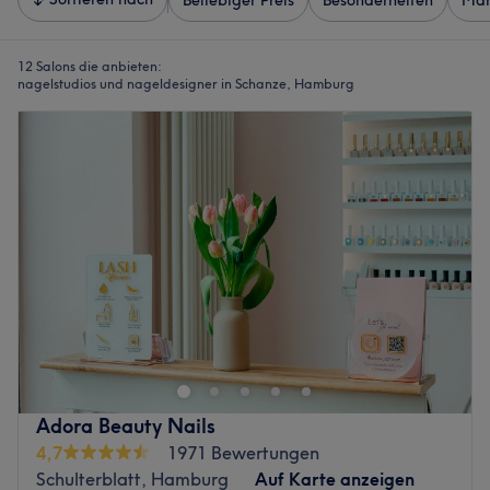
Beliebiger Preis
Besonderheiten
Mar
12 Salons die anbieten:
nagelstudios und nageldesigner in Schanze, Hamburg
Adora Beauty Nails
4,7
1971 Bewertungen
Schulterblatt, Hamburg
Auf Karte anzeigen