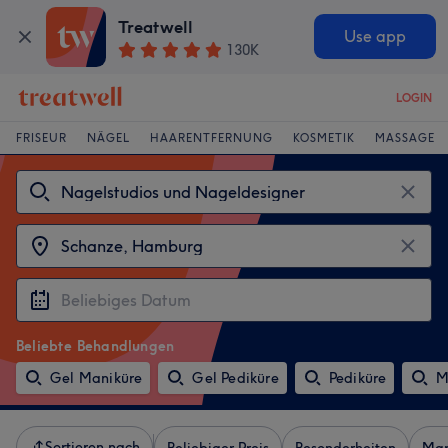
Treatwell
Use app
130K
LOGIN
FRISEUR
NÄGEL
HAARENTFERNUNG
KOSMETIK
MASSAGE
Beliebte Behandlungen
Gel Maniküre
Gel Pediküre
Pediküre
M
Sortieren nach