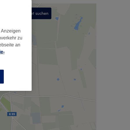
In diesem Gebiet suchen
,
d Anzeigen
nverkehr zu
ebseite an
e-
n