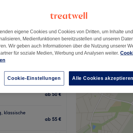
+
k Beauty Studio
506 Bewertungen
−
k Nord, Hamburg
enden eigene Cookies und Cookies von Dritten, um Inhalte un
nalisieren, Medienfunktionen bereitzustellen und unseren Date
ren. Wir geben auch Informationen über die Nutzung unserer W
artner für soziale Medien, Werbung und Analysen weiter.
Cooki
ien
Länge)(Entfernung,
ab
75 €
Cookie-Einstellungen
Alle Cookies akzeptiere
ische Maniküre,
ab
50 €
, klassische
ab
55 €