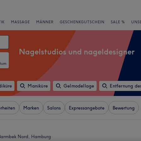
IK
MASSAGE
MÄNNER
GESCHENKGUTSCHEIN
SALE %
UNS
Nagelstudios und nageldesigner
atum
diküre
Maniküre
Gelmodellage
Entfernung de
rheiten
Marken
Salons
Expressangebote
Bewertung
n Barmbek Nord, Hamburg