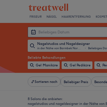
FRISEUR
NÄGEL
HAARENTFERNUNG
KOSMET
Nagelstudios und Nageldesigner
in der Nähe von Barmbek Nord, Hamburg
・
Beliebiges D
Beliebte Behandlungen
Gel Maniküre
Gel Pediküre
Pe
Sortieren nach
Beliebiger Preis
Besonde
8 Salons die anbieten:
nagelstudios und nageldesigner in der Nähe vo