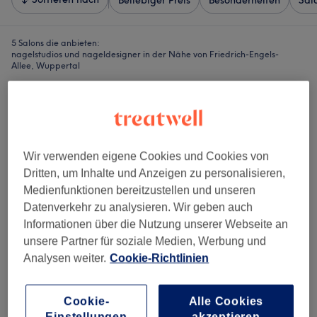
Beliebiger Preis
Besonderheiten
Sal
5 Salons die anbieten:
nagelstudios und nageldesigner in der Nähe von Friedrich-Engels-
Allee, Wuppertal
Wir verwenden eigene Cookies und Cookies von
Dritten, um Inhalte und Anzeigen zu personalisieren,
Medienfunktionen bereitzustellen und unseren
Datenverkehr zu analysieren. Wir geben auch
Informationen über die Nutzung unserer Webseite an
unsere Partner für soziale Medien, Werbung und
Analysen weiter.
Cookie-Richtlinien
Lilly Nails
Cookie-
Alle Cookies
4,4
87 Bewertungen
Einstellungen
akzeptieren