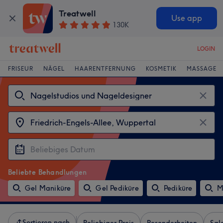
Treatwell
Use app
130K
LOGIN
FRISEUR
NÄGEL
HAARENTFERNUNG
KOSMETIK
MASSAGE
Beliebte Behandlungen
Gel Maniküre
Gel Pediküre
Pediküre
M
Sortieren nach