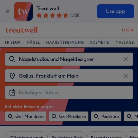
Treatwell
Use app
130K
LOGIN
FRISEUR
NÄGEL
HAARENTFERNUNG
KOSMETIK
MASSAGE
Beliebte Behandlungen
Gel Maniküre
Gel Pediküre
Pediküre
M
Sortieren nach