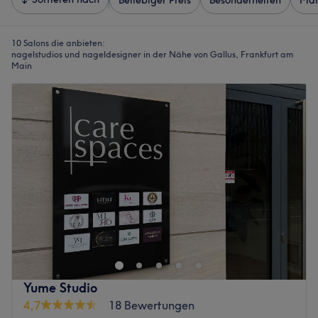
Beliebiger Preis
Besonderheiten
Mar
10 Salons die anbieten:
nagelstudios und nageldesigner in der Nähe von Gallus, Frankfurt am
Main
Yume Studio
4,7
18 Bewertungen