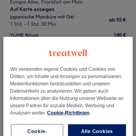
Europa Allee, Frankfurt am Main
Auf Karte anzeigen
Japanische Maniküre mit Gel
ab
55 €
1 Std. - 1 Std. 30 Min.
140 €
YUME Ritual
2 Std. 5 Min.
160 €
Pediküre mit Gel
ab
60 €
40 Min. - 1 Std.
Schnellansicht Saloninfos
Wir verwenden eigene Cookies und Cookies von
Dritten, um Inhalte und Anzeigen zu personalisieren,
Medienfunktionen bereitzustellen und unseren
Montag
10:00
–
20:00
Datenverkehr zu analysieren. Wir geben auch
Dienstag
10:00
–
20:00
Informationen über die Nutzung unserer Webseite an
Mittwoch
10:00
–
20:00
unsere Partner für soziale Medien, Werbung und
Donnerstag
10:00
–
20:00
Analysen weiter.
Cookie-Richtlinien
Freitag
10:00
–
20:00
Samstag
10:00
–
18:00
Sonntag
Geschlossen
Cookie-
Alle Cookies