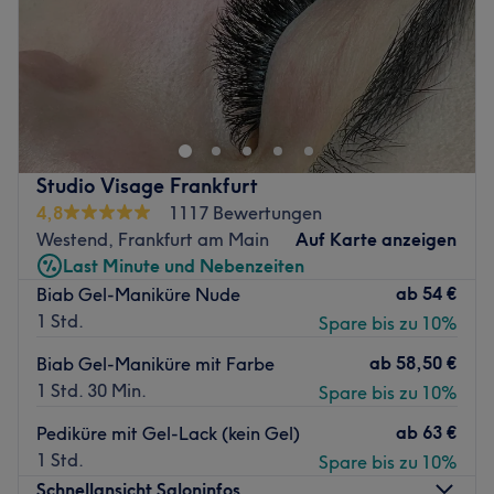
Sonntag
Geschlossen
Ihr Kosmetikstudio "1A Glow Concept" in Frankfurt,
Westend. Hier dreht sich alles um kosmetisch-
medizinische Behandlungen, die zu einem ebenmäßigen
Hautbild und perfekten Konturen beitragen. Dazu kannst
du dir eine traumhaft entspannende Massage buchen
Studio Visage Frankfurt
und neue Energie tanken. Deinen Wunschtermin
4,8
1117 Bewertungen
bekommst du einfach und bequem online oder per App
Westend, Frankfurt am Main
Auf Karte anzeigen
mit Treatwell!
Last Minute und Nebenzeiten
Nächste öffentliche Verkehrsmittel:
ab
54 €
Biab Gel-Maniküre Nude
1 Std.
Spare bis zu 10%
Die S-Bahnstation Frankfurt (Main) Taunusanlage und die
U-Bahnstationen Festhalle/Messe und Alte Oper sind nur
ab
58,50 €
Biab Gel-Maniküre mit Farbe
einige der Haltestellen, die sich unweit des Studios
1 Std. 30 Min.
Spare bis zu 10%
befinden.
ab
63 €
Pediküre mit Gel-Lack (kein Gel)
Das Team:
1 Std.
Spare bis zu 10%
Das Team des Studios setzt sich aus wahren Expert*innen
Schnellansicht Saloninfos