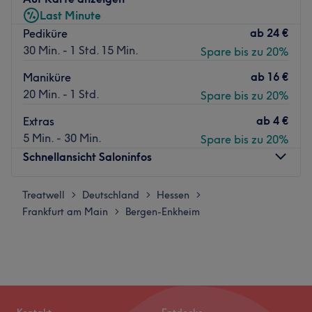
Last Minute
ab
24 €
Pediküre
30 Min. - 1 Std. 15 Min.
Spare bis zu 20%
ab
16 €
Maniküre
20 Min. - 1 Std.
Spare bis zu 20%
ab
4 €
Extras
5 Min. - 30 Min.
Spare bis zu 20%
Schnellansicht Saloninfos
Treatwell
Montag
Deutschland
Hessen
10:15
–
20:00
>
>
>
Frankfurt am Main
Dienstag
Bergen-Enkheim
10:15
–
20:00
>
Mittwoch
10:15
–
20:00
Donnerstag
10:15
–
20:00
Freitag
10:15
–
20:00
Samstag
10:15
–
20:00
Sonntag
Geschlossen