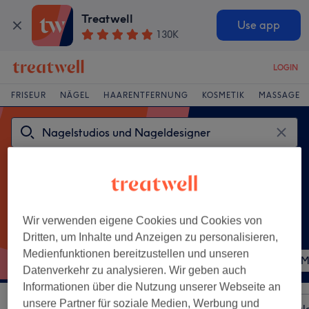
Treatwell
Use app
130K
LOGIN
FRISEUR
NÄGEL
HAARENTFERNUNG
KOSMETIK
MASSAGE
Wir verwenden eigene Cookies und Cookies von
Dritten, um Inhalte und Anzeigen zu personalisieren,
Beliebte Behandlungen
Medienfunktionen bereitzustellen und unseren
Gel Maniküre
Gel Pediküre
Pediküre
M
Datenverkehr zu analysieren. Wir geben auch
Informationen über die Nutzung unserer Webseite an
unsere Partner für soziale Medien, Werbung und
Sortieren nach