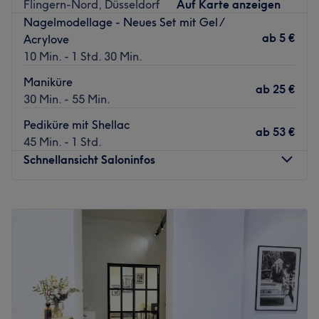
Flingern-Nord, Düsseldorf
Auf Karte anzeigen
Nagelmodellage - Neues Set mit Gel /
ab
5 €
Acrylove
10 Min. - 1 Std. 30 Min.
Maniküre
ab
25 €
30 Min. - 55 Min.
Pediküre mit Shellac
ab
53 €
45 Min. - 1 Std.
Schnellansicht Saloninfos
Montag
09:00
–
18:00
Dienstag
09:00
–
18:00
Mittwoch
09:00
–
18:00
Donnerstag
09:00
–
18:00
Freitag
09:00
–
18:00
Samstag
09:00
–
18:00
Sonntag
Geschlossen