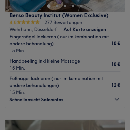
Maniküren und Pediküren! Hier wird nur mit Gel
gearbeitet.
Benso Beauty Institut (Women Exclusive)
Nächste öffentliche Verkehrsmittel:
4,8
277 Bewertungen
Wehrhahn, Düsseldorf
Auf Karte anzeigen
Der Bahnhof Düsseldorf-Rath Mitte, mit Zug- und
Fingernägel lackieren ( nur im kombination mit
Tramverbindungen, ist nur drei Gehminuten entfernt.
10 €
andere behandlung)
Das Team:
15 Min.
Inhaberin Monique weist mehrere Jahre Erfahrungen vor
Handpeeling inkl kleine Massage
und kennt sich besonders gut mit ausgefallenen
10 €
15 Min.
Nageldesigns aus.
Fußnägel lackieren ( nur im kombination mit
Was uns an dem Salon gefällt:
12 €
andere behandlungen)
Atmosphäre:
15 Min.
Expertise: Nagelpflege.
Schnellansicht Saloninfos
Zurück zur Salonansicht
Montag
09:00
–
20:00
Dienstag
09:00
–
20:00
Mittwoch
09:00
–
20:00