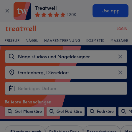
Treatwell
Use app
130K
LOGIN
FRISEUR
NÄGEL
HAARENTFERNUNG
KOSMETIK
MASSAGE
Beliebte Behandlungen
Gel Maniküre
Gel Pediküre
Pediküre
M
Sortieren nach