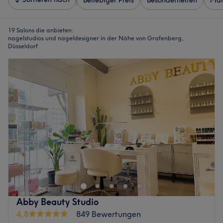
Beliebiger Preis
Besonderheiten
Mar
19 Salons die anbieten:
nagelstudios und nageldesigner in der Nähe von Grafenberg,
Düsseldorf
Abby Beauty Studio
4,8
849 Bewertungen