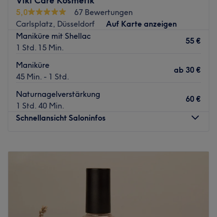
Viki Care Kosmetik
Programm. Buche dir deinen passenden Wunschtermin
5,0
67 Bewertungen
ganz einfach online über Treatwell und komm in den
Carlsplatz, Düsseldorf
Auf Karte anzeigen
fabelhaften Geschmack von Eleganz, Pflege und Style.
Maniküre mit Shellac
55 €
1 Std. 15 Min.
Egal ob klassische Maniküre oder Pediküre, Lack oder
Shellac, deine Hand- und Fußnägel werden hier liebevoll
Maniküre
ab
30 €
gefeilt, gepflegt und auf Hochglanz gebracht. In
45 Min. - 1 Std.
entspannter lounge-artiger Atmosphäre wird dein Besuch
Naturnagelverstärkung
so zum Kurzurlaub. Auch für ausdrucksstarke
60 €
1 Std. 40 Min.
Augenbrauen und Wimpern und die Haarentfernung mit
Schnellansicht Saloninfos
Waxing findest du hier immer kompetente
Ansprechpartner.
Montag
10:00
–
20:00
Zurück zur Salonansicht
Dienstag
10:00
–
20:00
Mittwoch
10:00
–
20:00
Donnerstag
10:00
–
20:00
Freitag
10:00
–
20:00
Samstag
10:00
–
20:00
Sonntag
Geschlossen