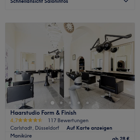
Schnellansicht Saloninfos
unmittelbarer Nähe und ist in vier Gehminuten
erreichbar.
Montag
10:00
–
20:00
Das Team:
Dienstag
10:00
–
20:00
Hinter den Behandlungen steht Yuliia, die ihre
Mittwoch
10:00
–
20:00
Arbeitsplätze im Studio mietet und ihre eigene
Donnerstag
10:00
–
20:00
Handschrift einbringt. Diese Struktur garantiert eine
Freitag
10:00
–
20:00
persönliche Betreuung auf Augenhöhe, da jeder Experte
Samstag
10:00
–
18:00
eigenverantwortlich für seine Ergebnisse und die
Sonntag
Geschlossen
Zufriedenheit seiner Kunden sorgt. Die Atmosphäre im
Studio ist professionell, dynamisch und durch den
Maison Lulu – Luxury Glow & elegantes Schnurren im
kreativen Austausch der verschiedenen Talente geprägt.
Herzen Düsseldorfs Maison Lulu ist ein zartes, luxuriöses
Im Studio wird Deutsch, Ukrainisch und Russisch
Beauty-Studio, in dem moderne, zertifizierte High-End-
gesprochen.
Geräte und edle Premium-Kosmetik Ihre Haut verwöhnen
Was uns an dem Salon gefällt:
wie ein weicher, goldener Schleier. Hier entsteht dieser
Haarstudio Form & Finish
Atmosphäre: Modern, inspirierend, qualitativ hochwertig.
stille, warme Moment von luxuriösem Schnurren – ein
4,7
117 Bewertungen
Expertise: Vielfältige Nageldesign-Stile.
Gefühl von Ruhe, Leichtigkeit und sinnlicher Eleganz, das
Carlstadt, Düsseldorf
Auf Karte anzeigen
Extras: Große Auswahl an Techniken, flexible
man fast körperlich spürt. Ich arbeite mit sorgfältig
Maniküre
Termingestaltung, kostenpflichtige Parkplätze.
ausgewählten Geräten und exklusiven europäischen
ab
28 €