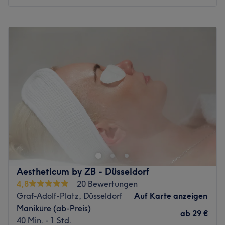
zaubert dir seidenzarte Haut, schmerzfrei und haarfrei.
Es wird neben Deutsch auch Englisch und Persisch
Montag
10:00
–
20:00
gesprochen.
Dienstag
10:00
–
20:00
Was uns an dem Salon gefällt:
Mittwoch
10:00
–
20:00
Atmosphäre: Modern, hell, zum Wohlfühlen.
Donnerstag
10:00
–
20:00
Expertise: Dauerhafte Haarentfernung mit 3W Diode Ice
Freitag
10:00
–
20:00
Laser, Gesichtsbehandlungen.
Samstag
10:00
–
20:00
Produkte und Produktmarken: Janssen Cosmetics.
Sonntag
Geschlossen
Kostenloses WLAN
WC
Bei Lika Luxury Beauty Salon in Düsseldorf dreht sich alles
um strahlende Haut und echte Wohlfühlmomente. Das
Zurück zur Salonansicht
Studio kombiniert moderne Beauty-Treatments mit einer
entspannten, stilvollen Atmosphäre, in der du den Alltag
hinter dir lassen kannst. Individuell abgestimmte
Aestheticum by ZB - Düsseldorf
Behandlungen sorgen für sichtbare Ergebnisse und einen
4,8
20 Bewertungen
natürlichen Glow – perfekt für deine persönliche Auszeit.
Graf-Adolf-Platz, Düsseldorf
Auf Karte anzeigen
Nächste öffentliche Verkehrsmittel:
Maniküre (ab-Preis)
ab
29 €
40 Min. - 1 Std.
Die Station D-Mannesmannröhrenwerke ist nur 2