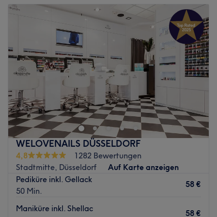
Inhaberin Yen, das mit viel Leidenschaft und Fachwissen
Dienstag
10:00
–
19:00
arbeitet. Yen hat den Salon mit dem Anspruch gegründet,
Mittwoch
10:00
–
19:00
hochwertige Beauty-Behandlungen mit einer herzlichen
Donnerstag
10:00
–
19:00
und persönlichen Atmosphäre zu verbinden. Das Team
Freitag
10:00
–
19:00
legt großen Wert auf individuelle Beratung und nimmt
Samstag
10:00
–
16:00
sich Zeit für dich – egal ob es um perfekt geformte
Sonntag
Geschlossen
Nägel, eine entspannende Pediküre oder ausdrucksstarke
Wimpernverlängerungen geht.
Nagelpflege ohne Kompromisse und einzigartige
Was uns an dem Salon gefällt:
Nageldesigns erwarten dich bei Paula Professional in
Atmosphäre: Modern, hell, stylisch.
Stadtmitte! Hier widmet man sich ausschließlich dir und
Expertise: Maniküre, Pediküre und
deinen Nägeln und zaubert individuelle Looks, natürlich
Wimpernverlängerungen.
oder gerne auch ausgefallen. Erlebe deinen persönlichen
WELOVENAILS DÜSSELDORF
Extras: Haustier- und kinderfreundlich, kostenfreie
Beautymoment in diesem charmanten Studio – den
4,8
1282 Bewertungen
Getränke und WLAN.
passenden Termin buchst du dir am besten einfach und
Stadtmitte, Düsseldorf
Auf Karte anzeigen
schnell online oder per App mit Treatwell.
Zurück zur Salonansicht
Pediküre inkl. Gellack
58 €
Paula ist gebürtige Brasilianerin, lebensfroh und lebt für
50 Min.
ihren Beruf. In ihrem Salon herrscht eine entspannte
Maniküre inkl. Shellac
Atmosphäre und hochwertiges Interieur. Sie ist
58 €