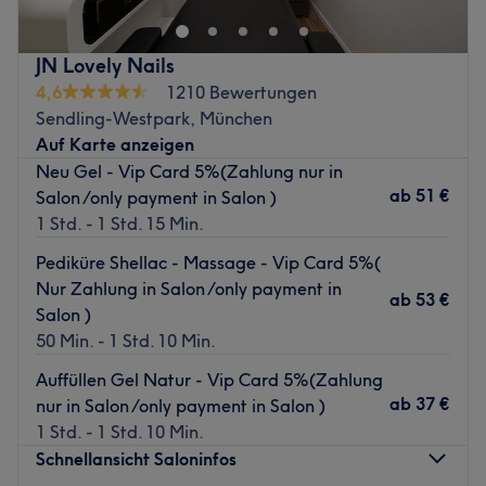
kostenpflichtige Parkplätze von Parkhaus Pressehaus .
Nagelmodellage oder Shellac — lehn dich zurück und
lass dich überzeugen! Gönn deinen Nägeln ein
Zurück zur Salonansicht
JN Lovely Nails
personalisiertes Treatment in dieser kleinen Wohfühl-
4,6
1210 Bewertungen
Oase!
Sendling-Westpark, München
Nächste öffentliche Verkehrsmittel:
Auf Karte anzeigen
Die Haltestelle Schloßstraße befindet sich nur eine
Neu Gel - Vip Card 5%(Zahlung nur in
Gehminute vom Studio entfernt.
ab
51 €
Salon /only payment in Salon )
1 Std. - 1 Std. 15 Min.
Das Team:
Das Team hat sich durch langjährige Erfahrung auf Gel-
Pediküre Shellac - Massage - Vip Card 5%(
Modellagen und Nagel Designs spezialisiert.
Nur Zahlung in Salon /only payment in
ab
53 €
Salon )
Was uns an dem Salon gefällt
50 Min. - 1 Std. 10 Min.
Atmosphäre: Modern, sauber, entspannend
Expertise: Nagelpflege & Design
Auffüllen Gel Natur - Vip Card 5%(Zahlung
Produkte und Produktmarken: Tierversuchsfreie Produkte
ab
37 €
nur in Salon /only payment in Salon )
Extras: Kostenlose Parkplätze, kostenlose Getränke,
1 Std. - 1 Std. 10 Min.
kostenloses W-LAN, klimatisiert, barrierefrei
Schnellansicht Saloninfos
Zurück zur Salonansicht