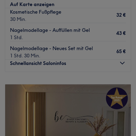
Auf Karte anzeigen
Kosmetische Fußpflege
32 €
30 Min.
Nagelmodellage - Auffüllen mit Gel
43 €
1 Std.
Nagelmodellage - Neues Set mit Gel
65 €
1 Std. 30 Min.
Schnellansicht Saloninfos
Montag
08:00
–
18:00
Dienstag
08:00
–
18:00
Mittwoch
08:00
–
18:00
Donnerstag
08:00
–
18:00
Freitag
08:00
–
18:00
Samstag
Geschlossen
Sonntag
Geschlossen