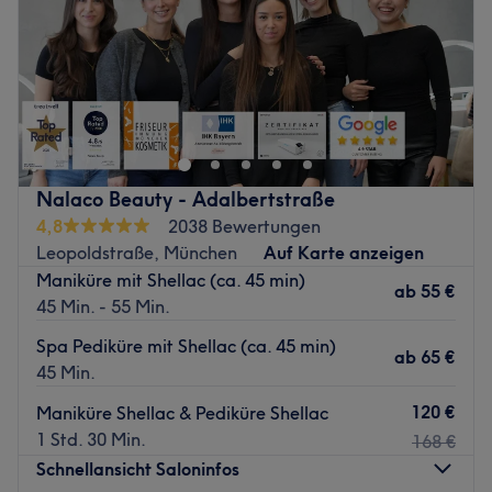
Sonntag
Geschlossen
Willkommen im unsere
Silk Sugar Studio în Kronberg
Taunus
- Studio für sanfte und professionelle
Haarentfernung sowie gepflegte Beauty-Behandlungen.
In entspannter Atmosphäre stehen Wohlbefinden,
Hygiene und individuelle Betreuung im Mittelpunkt.
Nalaco Beauty - Adalbertstraße
În unserem
Silk Sugar Studio Kronberg
finden Sie: für alle
4,8
2038 Bewertungen
und auf Ihre Wahl:
Leopoldstraße, München
Auf Karte anzeigen
Waxing / Sugaring, Wimpern und Augenbrauen Lifting,
Maniküre mit Shellac (ca. 45 min)
klassische Maniküre und klassische Pediküre mit Lack
ab
55 €
45 Min. - 55 Min.
oder Shellack außerdem Fachfußpflege.
Spa Pediküre mit Shellac (ca. 45 min)
Bei
Fachfußpflege
wird entfernt Hühnerauge,
ab
65 €
45 Min.
eingewachsene Nagel, Hornhaut aber außer Diabetiker
Kunden behandeln.
120 €
Maniküre Shellac & Pediküre Shellac
1 Std. 30 Min.
Zurück zur Salonansicht
168 €
Schnellansicht Saloninfos