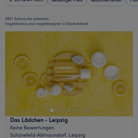
Beliebiger Preis
Besonderheiten
Mar
2821 Salons die anbieten:
nagelstudios und nageldesigner in Deutschland
Das Lädchen - Leipzig
Keine Bewertungen
Schönefeld-Abtnaundorf, Leipzig