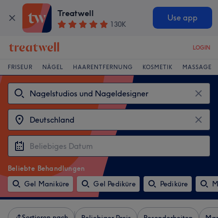
Treatwell
Use app
130K
LOGIN
FRISEUR
NÄGEL
HAARENTFERNUNG
KOSMETIK
MASSAGE
Beliebte Behandlungen
Gel Maniküre
Gel Pediküre
Pediküre
M
Sortieren nach