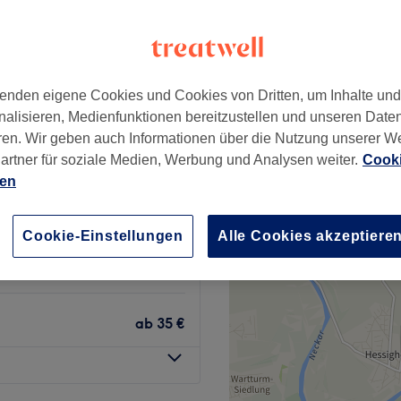
+
 Paradise - 1.OG
EO (gegenüber
−
lon)
enden eigene Cookies und Cookies von Dritten, um Inhalte un
nalisieren, Medienfunktionen bereitzustellen und unseren Date
522 Bewertungen
ren. Wir geben auch Informationen über die Nutzung unserer W
ertel, Stuttgart
artner für soziale Medien, Werbung und Analysen weiter.
Cooki
ien
ab
35 €
Cookie-Einstellungen
Alle Cookies akzeptiere
Gel
ab
35 €
ab
35 €