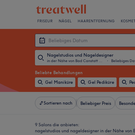
FRISEUR
NÄGEL
HAARENTFERNUNG
KOSMET
Nagelstudios und Nageldesigner
in der Nähe von Bad Canstatt Wilhelmsplatz, Stuttgart
・
Beliebiges D
Beliebte Behandlungen
Gel Maniküre
Gel Pediküre
Pe
Sortieren nach
Beliebiger Preis
Besonde
9 Salons die anbieten:
nagelstudios und nageldesigner in der Nähe von 