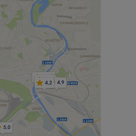
5,0
4,7
4,9
4,9
4,9
4,2
5,0