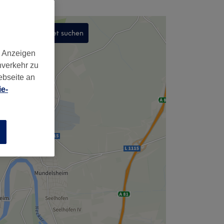
In diesem Gebiet suchen
,
d Anzeigen
nverkehr zu
ebseite an
e-
n