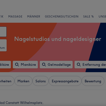
IK
MASSAGE
MÄNNER
GESCHENKGUTSCHEIN
SALE %
UNS
Nagelstudios und nageldesigner
atum
diküre
Maniküre
Gelmodellage
Entfernung de
rheiten
Marken
Salons
Expressangebote
Bewertung
Bad Canstatt Wilhelmsplatz,