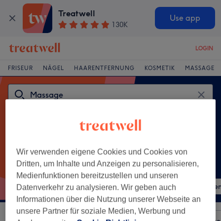
Treatwell
Use app
130K
LOGIN
FRISEUR
NÄGEL
HAARENTFERNUNG
KOSMETIK
MASSAGE
Wir verwenden eigene Cookies und Cookies von
Dritten, um Inhalte und Anzeigen zu personalisieren,
Beliebte Behandlungen
Medienfunktionen bereitzustellen und unseren
Entspannungsmassage
Schulter-, Rücken- & Nack
Datenverkehr zu analysieren. Wir geben auch
Informationen über die Nutzung unserer Webseite an
unsere Partner für soziale Medien, Werbung und
Sortieren nach