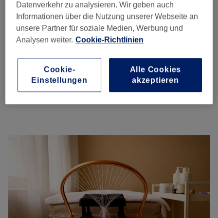
Datenverkehr zu analysieren. Wir geben auch
Auf Karte anzeigen
Informationen über die Nutzung unserer Webseite an
Lymphmassage SLIMYONIK®
ab
49 €
unsere Partner für soziale Medien, Werbung und
45 Min.
Analysen weiter.
Cookie-Richtlinien
Cavitation Massage
ab
39 €
35 Min.
Cookie-
Alle Cookies
Anti Cellulite Massage
Einstellungen
akzeptieren
ab
34 €
30 Min.
Schnellansicht Saloninfos
Montag
10:00
–
20:00
Dienstag
10:00
–
20:00
Mittwoch
10:00
–
20:00
Donnerstag
10:00
–
20:00
Freitag
14:00
–
20:00
Samstag
Geschlossen
Sonntag
Geschlossen