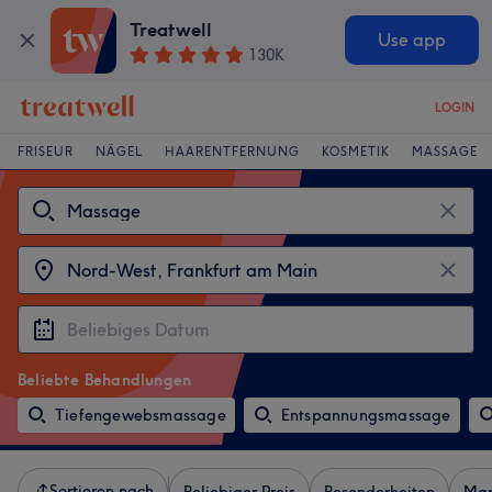
Treatwell
Use app
130K
LOGIN
FRISEUR
NÄGEL
HAARENTFERNUNG
KOSMETIK
MASSAGE
Beliebte Behandlungen
Tiefengewebsmassage
Entspannungsmassage
Sortieren nach