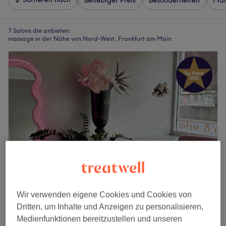
Beliebiger Preis
Besonderheiten
Mar
7 Salons die anbieten:
massage in der Nähe von Nord-West, Frankfurt am Main
Wir verwenden eigene Cookies und Cookies von
The Lash.Atelier
Dritten, um Inhalte und Anzeigen zu personalisieren,
4,9
1176 Bewertungen
Medienfunktionen bereitzustellen und unseren
Eschersheim, Frankfurt am Main