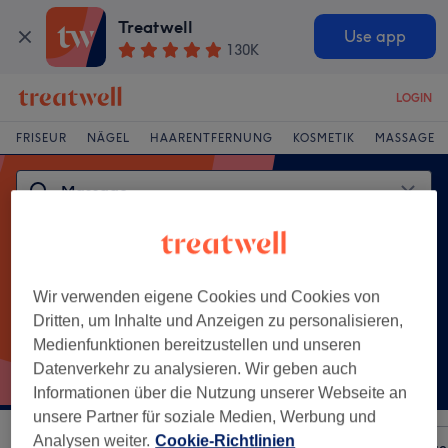
Treatwell
Use app
130K
LOGIN
FRISEUR
NÄGEL
HAARENTFERNUNG
KOSMETIK
MASSAGE
Wir verwenden eigene Cookies und Cookies von
Dritten, um Inhalte und Anzeigen zu personalisieren,
Medienfunktionen bereitzustellen und unseren
Beliebte Behandlungen
Datenverkehr zu analysieren. Wir geben auch
Entspannungsmassage
Informationen über die Nutzung unserer Webseite an
unsere Partner für soziale Medien, Werbung und
Analysen weiter.
Cookie-Richtlinien
Sortieren nach