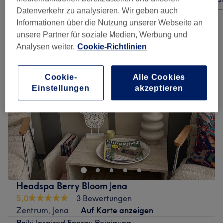
Beliebiger Preis
Besonderheiten
Mar
Datenverkehr zu analysieren. Wir geben auch
Informationen über die Nutzung unserer Webseite an
2 Salons die anbieten:
massage in Jena
unsere Partner für soziale Medien, Werbung und
Analysen weiter.
Cookie-Richtlinien
Cookie-
Alle Cookies
Einstellungen
akzeptieren
Headspa Berry Bloom Jena
5,0
3 Bewertungen
Zentrum, Jena
Auf Karte anzeigen
Reiki Inspired Energy Reinigung