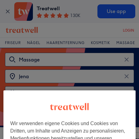
Treatwell
Use app
130K
LOGIN
FRISEUR
NÄGEL
HAARENTFERNUNG
KOSMETIK
MASSAGE
Beliebte Behandlungen
Entspannungsmassage
Wir verwenden eigene Cookies und Cookies von
Dritten, um Inhalte und Anzeigen zu personalisieren,
Medienfunktionen bereitzustellen und unseren
Sortieren nach