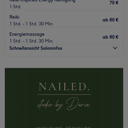
70 €
1 Std.
Reiki
ab
80 €
1 Std. - 1 Std. 30 Min.
Energiemassage
ab
80 €
1 Std. - 1 Std. 30 Min.
Schnellansicht Saloninfos
Montag
09:00
–
16:00
Dienstag
09:00
–
19:00
Mittwoch
10:00
–
16:00
Donnerstag
10:00
–
19:00
Freitag
09:30
–
18:00
Samstag
Geschlossen
Sonntag
Geschlossen
Headspa Berry Bloom Jena ist ein renommiertes
Massagestudio, das zentral in Jena gelegen ist. Mit seiner