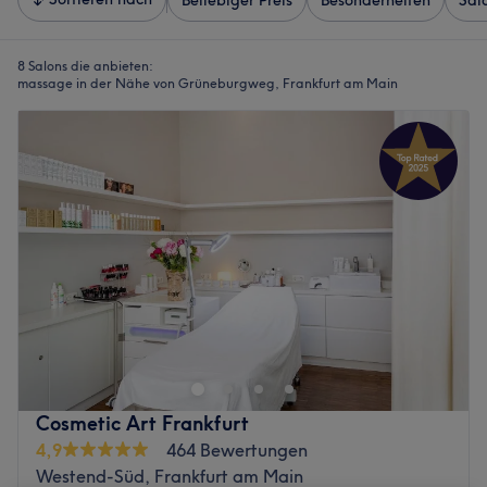
Beliebiger Preis
Besonderheiten
Sal
8 Salons die anbieten:
massage in der Nähe von Grüneburgweg, Frankfurt am Main
Cosmetic Art Frankfurt
4,9
464 Bewertungen
Westend-Süd, Frankfurt am Main