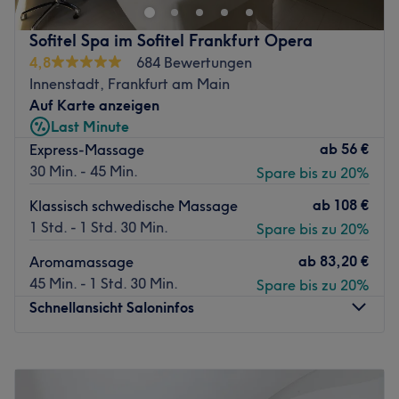
Treatments mit koreanischer Kosmetik in ruhiger,
entspannter Atmosphäre an - individuell abgestimmt auf
Sofitel Spa im Sofitel Frankfurt Opera
deine Hautbedürfnisse. Bei mir stehst du persönlich im
4,8
684 Bewertungen
Mittelpunkt - ohne Hektik, ohne Standardlösungen, dafür
Innenstadt, Frankfurt am Main
mit ehrlicher Beratung und spürbaren Ergebnissen.
Auf Karte anzeigen
Nächste öffentliche Verkehrsmittel:
Last Minute
ab
56 €
Express-Massage
Die U-Bahnhaltestelle
Hauptwache
Frankfurt am Main
30 Min. - 45 Min.
Spare bis zu 20%
bis Frankfurt
Holzhausenstraße
:
U1 U2 U3 U5 (U-Bahnen fahren alle 1-3 min)
ab
108 €
Klassisch schwedische Massage
1 Std. - 1 Std. 30 Min.
Spare bis zu 20%
3 Stationen- 5 min bis zur Haltestelle: Holzhausenstraße
ab
83,20 €
Was an dem Salon gefällt:
Aromamassage
Atmosphäre: Stilvoll, gepflegt.
45 Min. - 1 Std. 30 Min.
Spare bis zu 20%
Expertise: Kosmetikbehandlungen.
Schnellansicht Saloninfos
Produkte und Produktmarken: Produkte aus der Region,
Koreanische Kosmetik
Montag
14:00
–
21:00
Extras: Kostenlose und kostenpflichtige Parkplätze,
Dienstag
14:00
–
21:00
Haustiere erlaubt, klimatisiert, kostenlose Getränke.