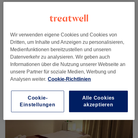
Auf Karte anzeigen
Sculptural & Buccal Gesichtsmassage
95 €
45 Min.
Facelifting Pincements Jacquet
Wir verwenden eigene Cookies und Cookies von
95 €
Gesichtsmassage
Dritten, um Inhalte und Anzeigen zu personalisieren,
45 Min.
Medienfunktionen bereitzustellen und unseren
Anti-Aging Gesichtsmassage
Datenverkehr zu analysieren. Wir geben auch
95 €
45 Min.
Informationen über die Nutzung unserer Webseite an
Schnellansicht Saloninfos
unsere Partner für soziale Medien, Werbung und
Analysen weiter.
Cookie-Richtlinien
Montag
10:00
–
20:30
Dienstag
10:00
–
20:30
Cookie-
Alle Cookies
Mittwoch
10:00
–
20:30
Einstellungen
akzeptieren
Donnerstag
10:00
–
20:30
Freitag
10:00
–
20:30
Samstag
10:00
–
19:00
Sonntag
Geschlossen