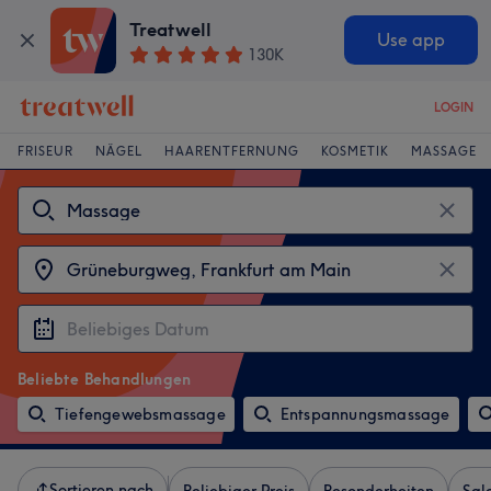
Treatwell
Use app
130K
LOGIN
FRISEUR
NÄGEL
HAARENTFERNUNG
KOSMETIK
MASSAGE
Beliebte Behandlungen
Tiefengewebsmassage
Entspannungsmassage
Sortieren nach