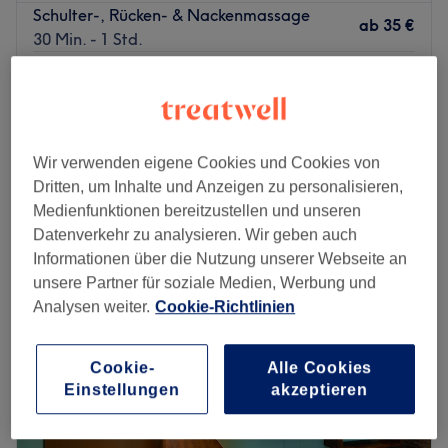
Schulter-, Rücken- & Nackenmassage
ab
35 €
30 Min. - 1 Std.
Thai Aroma Öl Massage
ab
35 €
30 Min. - 2 Std.
Fußreflexzonenmassage
ab
35 €
30 Min. - 1 Std.
Wir verwenden eigene Cookies und Cookies von
Schnellansicht Saloninfos
Dritten, um Inhalte und Anzeigen zu personalisieren,
Medienfunktionen bereitzustellen und unseren
Datenverkehr zu analysieren. Wir geben auch
Montag
11:00
–
20:00
Informationen über die Nutzung unserer Webseite an
Dienstag
10:00
–
19:00
unsere Partner für soziale Medien, Werbung und
Mittwoch
10:00
–
20:00
Analysen weiter.
Cookie-Richtlinien
Donnerstag
10:00
–
20:00
Freitag
10:00
–
20:00
Samstag
10:00
–
19:00
Cookie-
Alle Cookies
Sonntag
11:00
–
20:00
Einstellungen
akzeptieren
Bali Massage und Spa ist eine bewährte Massagepraxis,