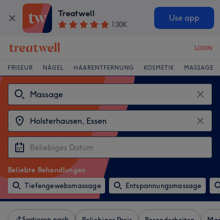
Treatwell
Use app
130K
LOGIN
FRISEUR
NÄGEL
HAARENTFERNUNG
KOSMETIK
MASSAGE
Beliebte Behandlungen
Tiefengewebsmassage
Entspannungsmassage
Sortieren nach