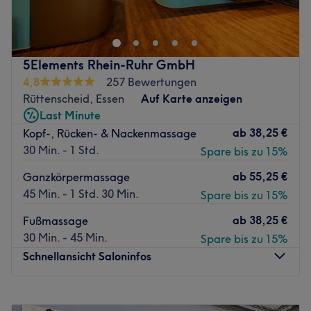
die sich in Essen befindet. Sie bieten eine Vielzahl von
Dienstleistungen an, die auf die Verbesserung des
Wohlbefindens und der Entspannung ihrer Kunden
abzielen.
5Elements Rhein-Ruhr GmbH
Nächste öffentliche Verkehrsmittel:
4,8
257 Bewertungen
Rüttenscheid, Essen
Auf Karte anzeigen
Die U-Bahnstation Martinstraße befindet sich nur einen
Last Minute
Katzensprung vom Studio entfernt.
ab
38,25 €
Kopf-, Rücken- & Nackenmassage
Das Team:
30 Min. - 1 Std.
Spare bis zu 15%
Die Massagepraxis verfügt über ein kleines Team von
ab
55,25 €
Ganzkörpermassage
Mitarbeitern, die sich um die Kunden kümmern. Sie sind
45 Min. - 1 Std. 30 Min.
Spare bis zu 15%
dafür bekannt, dass sie ihre Kunden mit großer Sorgfalt
und Professionalität behandeln, um sicherzustellen, dass
ab
38,25 €
Fußmassage
jeder Besuch so angenehm und entspannend wie möglich
30 Min. - 45 Min.
Spare bis zu 15%
ist.
Schnellansicht Saloninfos
Was uns an dem Salon gefällt
Atmosphäre: Modern, ruhig, gemütlich.
Montag
10:00
–
20:00
Expertise: Massage, Spa.