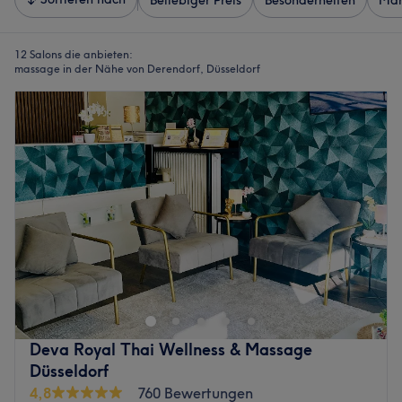
Beliebiger Preis
Besonderheiten
Mar
12 Salons die anbieten:
massage in der Nähe von Derendorf, Düsseldorf
Deva Royal Thai Wellness & Massage
Düsseldorf
4,8
760 Bewertungen