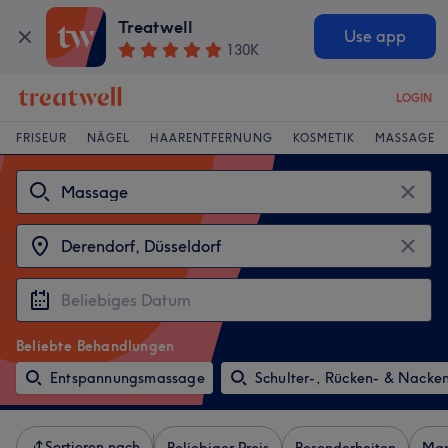
Treatwell
Use app
130K
LOGIN
FRISEUR
NÄGEL
HAARENTFERNUNG
KOSMETIK
MASSAGE
Beliebte Behandlungen
Entspannungsmassage
Schulter-, Rücken- & Nack
Sortieren nach