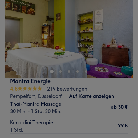
Atmosphäre: Einladend, stilvoll, entspannt
Mittwoch
10:00
–
20:00
Expertise: Massagen
Donnerstag
10:00
–
20:00
Produkte und Produktmarken: Hochwertige Produkte
Freitag
10:00
–
20:00
Extras: kinderfreundlich, kostenlose Getränke,
Samstag
10:00
–
16:00
Verwendung von Luftreinigern, kostenloses W-LAN
Sonntag
Geschlossen
Zurück zur Salonansicht
Haut lieben, Haut beobachten, Haut pflegen und nur von
den besten Produkten und Zutaten küssen lassen! Dein
Haut-Coach in der Schloßstraße 6 in Düsseldorf-
Pempelfort macht genau das! Ob jung oder alt, deine
Haut hat auch mal eine Auszeit verdient! Finde deinen
Mantra Energie
Wunschtermin jetzt ganz einfach online oder per App
4,8
219 Bewertungen
über Treatwell und zeig deiner Haut, wie sehr du sie
Pempelfort, Düsseldorf
Auf Karte anzeigen
schätzt.
Thai-Mantra Massage
ab
30 €
Zurück zur Salonansicht
30 Min. - 1 Std. 30 Min.
Kundalini Therapie
99 €
1 Std.