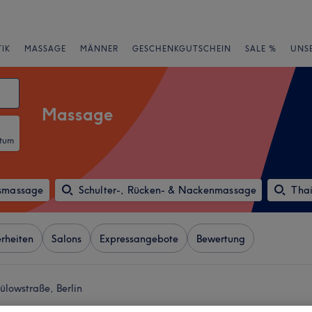
IK
MASSAGE
MÄNNER
GESCHENKGUTSCHEIN
SALE %
UNS
Massage
atum
smassage
Schulter-, Rücken- & Nackenmassage
Tha
rheiten
Salons
Expressangebote
Bewertung
lowstraße, Berlin