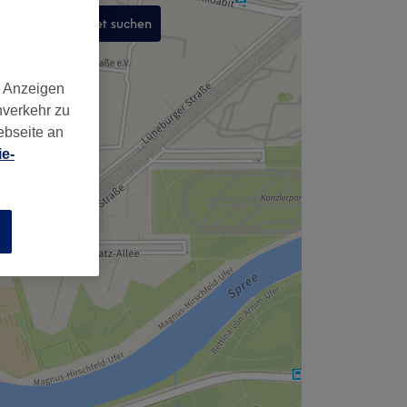
In diesem Gebiet suchen
,
d Anzeigen
nverkehr zu
ebseite an
e-
n