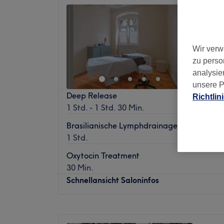
ZenStu
4,8
Schönebe
Wir verw
zu perso
analysie
unsere P
Deep Release
Richtlin
1 Std. - 1 Std. 30 Min.
Brasilianische Lymphdrainage
1 Std.
Oxytocin Treatment
30 Min.
Schnellansicht Saloninfos
Montag
09:00
–
21:00
Dienstag
09:00
–
21:00