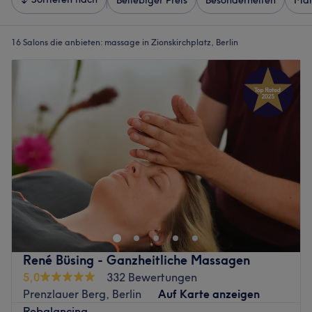
Beliebiger Preis
Besonderheiten
Mar
16 Salons die anbieten:
massage in Zionskirchplatz, Berlin
René Büsing - Ganzheitliche Massagen
5,0
332 Bewertungen
Prenzlauer Berg, Berlin
Auf Karte anzeigen
Rebalancing