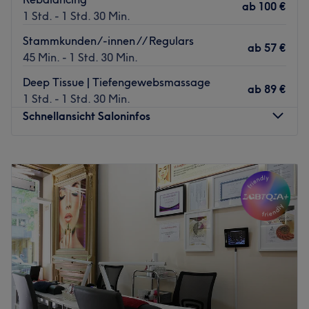
ab
100 €
1 Std. - 1 Std. 30 Min.
Stammkunden/-innen // Regulars
ab
57 €
45 Min. - 1 Std. 30 Min.
Deep Tissue | Tiefengewebsmassage
ab
89 €
1 Std. - 1 Std. 30 Min.
Schnellansicht Saloninfos
Montag
15:30
–
21:00
Dienstag
15:30
–
21:00
Mittwoch
Geschlossen
Donnerstag
15:30
–
21:00
Freitag
Geschlossen
Samstag
13:00
–
15:15
Sonntag
Geschlossen
Kleine Auszeit gefällig? Wie wäre es mit einer
wohltuenden Massage bei René Büsing - Ganzheitliche