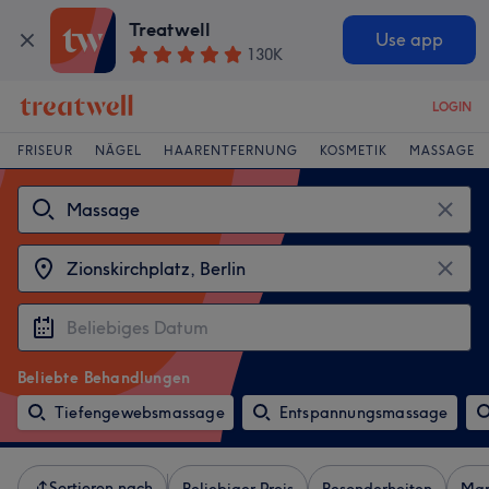
Treatwell
Use app
130K
LOGIN
FRISEUR
NÄGEL
HAARENTFERNUNG
KOSMETIK
MASSAGE
Beliebte Behandlungen
Tiefengewebsmassage
Entspannungsmassage
Sortieren nach