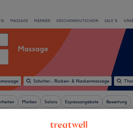
IK
MASSAGE
MÄNNER
GESCHENKGUTSCHEIN
SALE %
UNS
Massage
smassage
Schulter-, Rücken- & Nackenmassage
Tha
rheiten
Marken
Salons
Expressangebote
Bewertung
Berlin