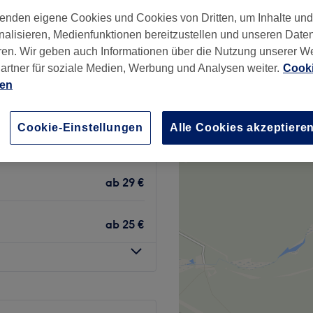
+
 Massage & Stretching
enden eigene Cookies und Cookies von Dritten, um Inhalte un
6 Bewertungen
−
nalisieren, Medienfunktionen bereitzustellen und unseren Date
umacher-Platz, Berlin
ren. Wir geben auch Informationen über die Nutzung unserer W
artner für soziale Medien, Werbung und Analysen weiter.
Cooki
ien
Cookie-Einstellungen
Alle Cookies akzeptiere
ab
25 €
ab
29 €
ab
25 €