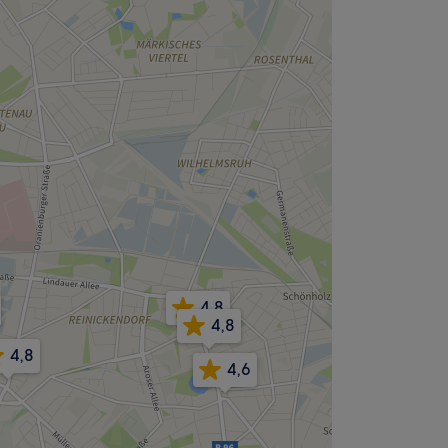
4,8
4,8
4,8
4,6