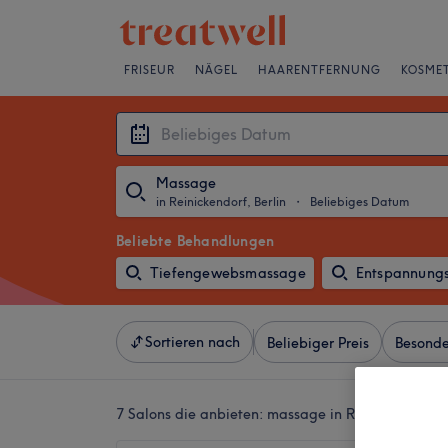
FRISEUR
NÄGEL
HAARENTFERNUNG
KOSMET
Massage
in Reinickendorf, Berlin
・
Beliebiges Datum
Beliebte Behandlungen
Tiefengewebsmassage
Entspannung
Sortieren nach
Beliebiger Preis
Besonde
7 Salons die anbieten:
massage in Reinickendorf, 