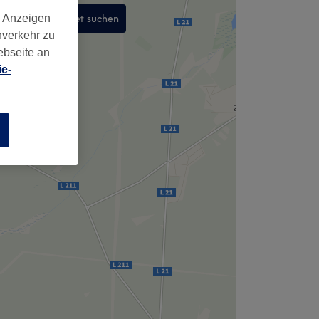
d Anzeigen
In diesem Gebiet suchen
nverkehr zu
,
ebseite an
e-
n