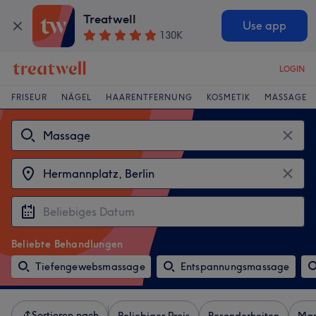
Treatwell
Use app
130K
LOGIN
FRISEUR
NÄGEL
HAARENTFERNUNG
KOSMETIK
MASSAGE
Beliebte Behandlungen
Tiefengewebsmassage
Entspannungsmassage
Sortieren nach