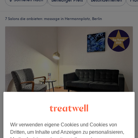
Beliebiger Preis
Besonderheiten
Mar
7 Salons die anbieten:
massage in Hermannplatz, Berlin
Holistic Touch ~ Simona Jäkel ~ Neukölln
4,9
148 Bewertungen
Wir verwenden eigene Cookies und Cookies von
Neukölln, Berlin
Auf Karte anzeigen
Dritten, um Inhalte und Anzeigen zu personalisieren,
Urban Sports Members (L & XL) Massage