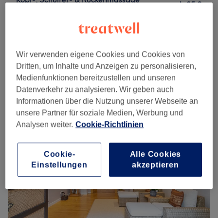
ab
35 €
30 Min. - 1 Std. 30 Min.
Traditionelle Thai Massage
ab
35 €
30 Min. - 2 Std.
Wir verwenden eigene Cookies und Cookies von
Tiefengewebsmassage (Deep Tissue)
ab
60 €
Dritten, um Inhalte und Anzeigen zu personalisieren,
45 Min. - 2 Std.
Medienfunktionen bereitzustellen und unseren
Schnellansicht Saloninfos
Datenverkehr zu analysieren. Wir geben auch
Informationen über die Nutzung unserer Webseite an
Montag
Geschlossen
unsere Partner für soziale Medien, Werbung und
Dienstag
11:00
–
22:00
Analysen weiter.
Cookie-Richtlinien
Mittwoch
11:00
–
22:00
Donnerstag
11:00
–
22:00
Cookie-
Alle Cookies
Freitag
11:00
–
22:00
Einstellungen
akzeptieren
Samstag
11:00
–
22:00
Sonntag
11:00
–
22:00
Du wünschst dir Entspannung und einfach mal zur Ruhe
zu kommen? Khun Thaimassage im Herzen von Berlin