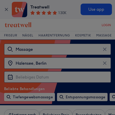
Treatwell
Use app
130K
LOGIN
FRISEUR
NÄGEL
HAARENTFERNUNG
KOSMETIK
MASSAGE
Beliebte Behandlungen
Tiefengewebsmassage
Entspannungsmassage
Sortieren nach