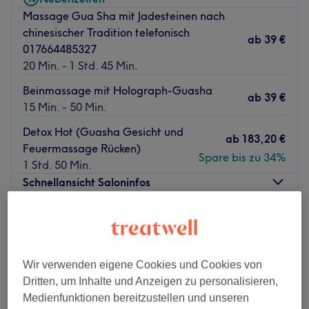
Massage Gua Sha mit Jadesteinen nach
chinesischer Tradition telefonisch
ab
39 €
017664485327
20 Min. - 1 Std. 45 Min.
Beinmassage mit Holograph-Guasha
ab
39 €
15 Min. - 50 Min.
Detox Hot (Guasha Gesicht und
ab
183,20 €
Feuermassage Rücken)
Spare bis zu 34%
1 Std. 50 Min.
Schnellansicht Saloninfos
Montag
11:00
–
22:00
Dienstag
11:00
–
22:00
Mittwoch
11:00
–
22:30
Wir verwenden eigene Cookies und Cookies von
Donnerstag
11:00
–
22:15
Dritten, um Inhalte und Anzeigen zu personalisieren,
Freitag
11:00
–
22:30
Medienfunktionen bereitzustellen und unseren
Samstag
11:00
–
22:00