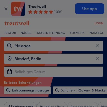
Treatwell
Use app
130K
LOGIN
FRISEUR
NÄGEL
HAARENTFERNUNG
KOSMETIK
MASSAGE
Beliebte Behandlungen
Entspannungsmassage
Schulter-, Rücken- & Nack
Sortieren nach