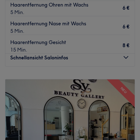
Haarentfernung Ohren mit Wachs
6 €
5 Min.
Haarentfernung Nase mit Wachs
6 €
5 Min.
Haarentfernung Gesicht
8 €
15 Min.
Schnellansicht Saloninfos
Montag
09:30
–
19:00
Dienstag
09:30
–
19:00
NEU
Mittwoch
09:30
–
19:00
Donnerstag
09:30
–
19:00
Freitag
09:30
–
19:00
Samstag
09:30
–
18:00
Sonntag
Geschlossen
Der klassische Barbershop Adam Cut in München bietet