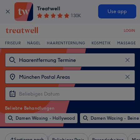
Treatwell
Use app
130K
LOGIN
FRISEUR
NÄGEL
HAARENTFERNUNG
KOSMETIK
MASSAGE
Beliebte Behandlungen
Damen Waxing - Hollywood
Damen Waxing - Beine
Sortieren nach