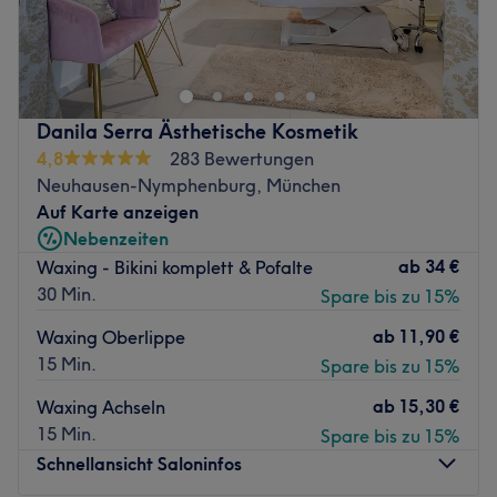
Schöne und gepflegte Nägel Zaubert dir das Team của
Infinity Beauty Lounge ở München, Maxvorstadt.
Hierwöhnt man dich neben Wimpernverlängerungen,
klassischer Maniküre und Pediküre, sowie vielen weiteren
Angeboten and Nagelmodellagen and aufregenden
Danila Serra Ästhetische Kosmetik
Designs.
4,8
283 Bewertungen
Nächste öffentliche Verkehrsmittel:
Neuhausen-Nymphenburg, München
Auf Karte anzeigen
Die Station Theresienstraße ist nur 3 Geh Minuten vom
Nebenzeiten
Studio entfernt.
ab
34 €
Waxing - Bikini komplett & Pofalte
Đội ngũ:
30 Min.
Spare bis zu 15%
Inhaberin Ba Chien übt ihren Beruf mit Leidenschaft aus
ab
11,90 €
Waxing Oberlippe
und hat sich neben der Wimpernverlängerung auf die
15 Min.
Spare bis zu 15%
Pflege für Hände und Füße spezialisiert. Es wird sich viel
Zeit für dich genommen và du wirst ausführlich beraten,
ab
15,30 €
Waxing Achseln
um den passenden Service für dich zu finden. Hier wird
15 Min.
Spare bis zu 15%
alles daran gesetzt, dass du dich wohlfühlst và den Salon
Schnellansicht Saloninfos
glücklich und zufrieden wieder verlässt.