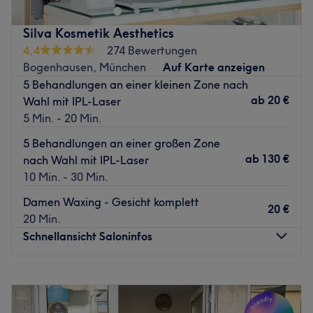
dramatischen Wimpernaufschlag und eine reine Haut
getan. Neben Wimpernverlängerungen gibt es
Silva Kosmetik Aesthetics
wunderbare Gesichtsbehandlungen, die individuell auf
4,4
274 Bewertungen
deine Hautbedürfnisse angepasst werden.
Bogenhausen, München
Auf Karte anzeigen
Nächste öffentliche Verkehrsmittel:
5 Behandlungen an einer kleinen Zone nach
ab
20 €
Wahl mit IPL-Laser
Die U-Bahnhaltestelle Theresienstraße ist nur vier
5 Min. - 20 Min.
Gehminuten entfernt.
5 Behandlungen an einer großen Zone
Das Team:
ab
130 €
nach Wahl mit IPL-Laser
Mit ausführlicher und individueller Beratung steht die
10 Min. - 30 Min.
erfahrene Kosmetikerin und Inhaberin Sophia für dich
bereit. Hier wird Russisch und Deutsch gesprochen.
Damen Waxing - Gesicht komplett
20 €
20 Min.
Was uns an dem Salon gefällt:
Schnellansicht Saloninfos
Atmosphäre: Modern, elegant, stilvoll.
Expertise: Wimpernverlängerungen und
Gesichtsbehandlungen.
Montag
10:00
–
18:00
Extras: Kostenlose Getränke und kostenloses WLAN.
Dienstag
10:00
–
20:00
Mittwoch
10:00
–
20:00
Zurück zur Salonansicht