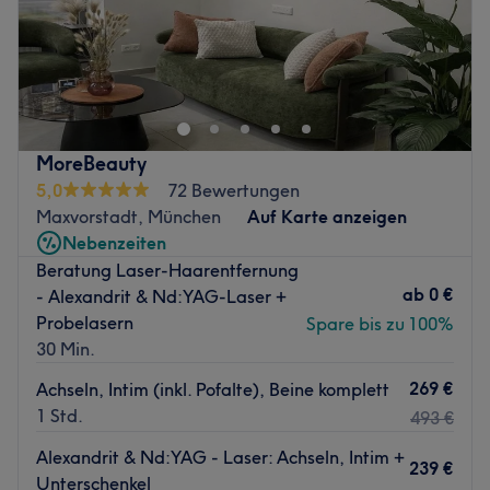
Mein Studio NATA·LUX Beauty & Training liegt im
charmanten Münchner Stadtteil Haidhausen, nur wenige
Gehminuten vom Ostbahnhof entfernt. Dank der
hervorragenden Verkehrsanbindung mit U-Bahn, S-Bahn,
Bus und Tram ist das Studio aus allen Teilen Münchens
MoreBeauty
bequem erreichbar.
5,0
72 Bewertungen
Zurück zur Salonansicht
Maxvorstadt, München
Auf Karte anzeigen
Nebenzeiten
Beratung Laser-Haarentfernung
ab
0 €
- Alexandrit & Nd:YAG-Laser +
Probelasern
Spare bis zu 100%
30 Min.
269 €
Achseln, Intim (inkl. Pofalte), Beine komplett
1 Std.
493 €
Alexandrit & Nd:YAG - Laser: Achseln, Intim +
239 €
Unterschenkel