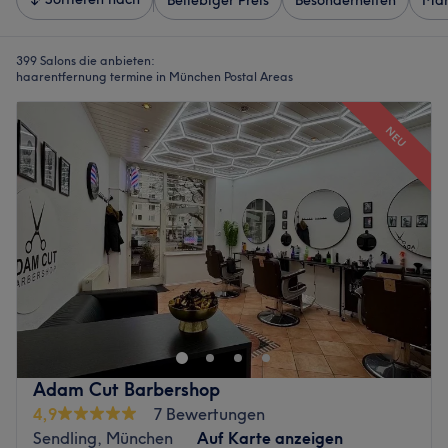
Beliebiger Preis
Besonderheiten
Mar
399 Salons die anbieten:
haarentfernung termine in München Postal Areas
NEU
Adam Cut Barbershop
4,9
7 Bewertungen
Sendling, München
Auf Karte anzeigen