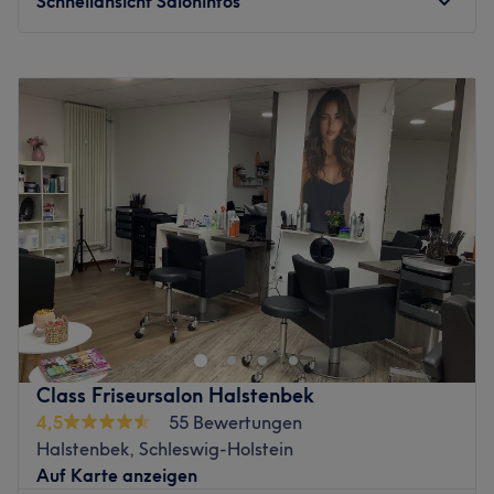
Schnellansicht Saloninfos
gezaubert. Mit Wimpernverlängerungen, -liftings und
Augenbrauenkorrekturen wird das Schönheitsprogramm
Montag
Geschlossen
wunderbar abgerundet. Dazu werden ausschließlich
Dienstag
09:00
–
18:00
hochwertige Produkte von Paul Mitchell verwendet, die
Mittwoch
09:00
–
18:00
für eine lang anhaltende Freude an den Ergebnissen
Donnerstag
09:00
–
18:00
sorgen. Komm vorbei, das Team freut sich schon auf dich!
Freitag
09:00
–
18:00
Zurück zur Salonansicht
Samstag
09:00
–
14:00
Sonntag
Geschlossen
DreamHair Cut & Color ist ein renommierter Coiffeur in
Pinneberg. Der Salon bietet eine Vielzahl von
Dienstleistungen und ist bekannt für seinen
professionellen Service und seine einladende
Atmosphäre. Entspanne bei deinem Friseurbesuch und
Class Friseursalon Halstenbek
verlasse den Salon mit einem neuen Körpergefühl. Buche
4,5
55 Bewertungen
deinen Termin direkt und unkompliziert über die Treatwell
Halstenbek, Schleswig-Holstein
App.
Auf Karte anzeigen