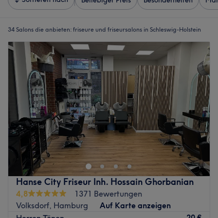
Beliebiger Preis
Besonderheiten
Mar
34 Salons die anbieten:
friseure und friseursalons in Schleswig-Holstein
Hanse City Friseur Inh. Hossain Ghorbanian
4,8
1371 Bewertungen
Volksdorf, Hamburg
Auf Karte anzeigen
20 €