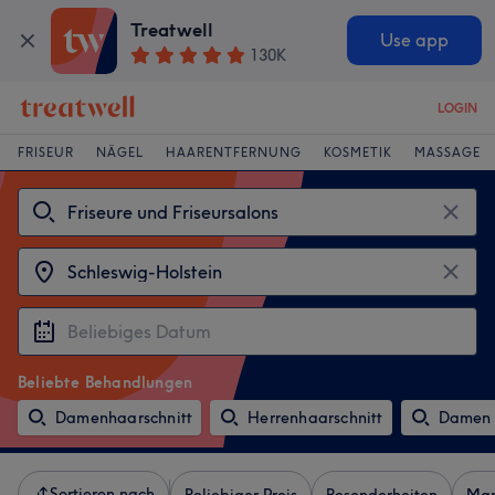
Treatwell
Use app
130K
LOGIN
FRISEUR
NÄGEL
HAARENTFERNUNG
KOSMETIK
MASSAGE
Beliebte Behandlungen
Damenhaarschnitt
Herrenhaarschnitt
Damen 
Sortieren nach