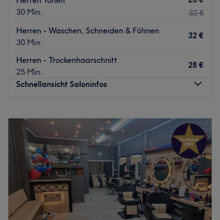
Herren Tönen
30 Min.
32 €
Herren - Waschen, Schneiden & Föhnen
32 €
30 Min.
Herren - Trockenhaarschnitt
28 €
25 Min.
Schnellansicht Saloninfos
Montag
09:00
–
18:00
Dienstag
09:00
–
18:00
Mittwoch
09:00
–
18:00
Donnerstag
08:00
–
18:00
Freitag
08:00
–
18:00
Samstag
09:00
–
15:00
Sonntag
Geschlossen
Zurück zur Salonansicht