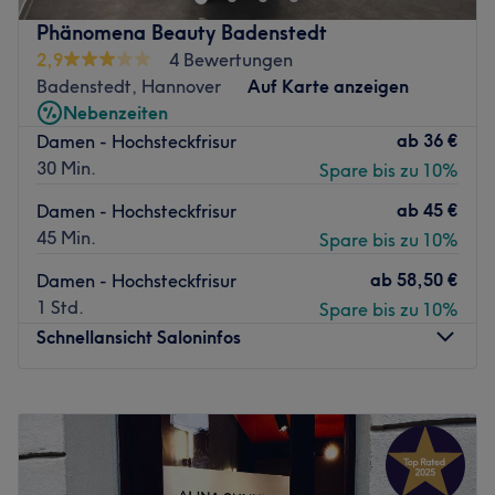
bietet Ihnen Glams Aesthetics eine luxuriöse Auszeit für
Körper und Seele. Unser Studio kombiniert moderne
Phänomena Beauty Badenstedt
Schönheitstechniken mit einer eleganten Atmosphäre, in
2,9
4 Bewertungen
der Sie sich rundum verwöhnen lassen können.
Badenstedt, Hannover
Auf Karte anzeigen
Nebenzeiten
Unser stilvoll eingerichteter Salon strahlt Ruhe und
ab
36 €
Damen - Hochsteckfrisur
Eleganz aus. Mit angenehmer Beleuchtung,
30 Min.
Spare bis zu 10%
entspannender Musik und einem sanften Duft sorgen wir
dafür, dass Sie den Alltag hinter sich lassen und sich voll
ab
45 €
Damen - Hochsteckfrisur
und ganz auf Ihre Schönheit und Ihr Wohlbefinden
45 Min.
Spare bis zu 10%
konzentrieren können.
ab
58,50 €
Damen - Hochsteckfrisur
Marken und Produkte: Neben exklusiven internationalen
1 Std.
Spare bis zu 10%
Marken bieten wir auch unsere hauseigene Skincare Linie
Schnellansicht Saloninfos
an, die in Deutschland entwickelt und hergestellt wird.
Diese hochwirksamen Produkte vereinen modernste
Pflegeformeln mit erstklassigen Inhaltsstoffen, um Ihrer
Montag
09:00
–
18:00
Haut die bestmögliche Pflege zu bieten.
Dienstag
09:00
–
18:00
Mittwoch
09:00
–
18:00
Das Team: Unser professionelles Team aus erfahrenen
Donnerstag
09:00
–
18:00
Kosmetikerinnen und Beauty-Spezialisten setzt alles