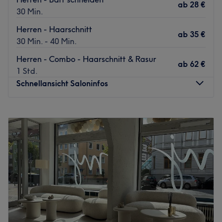
ab
28 €
30 Min.
Herren - Haarschnitt
ab
35 €
30 Min. - 40 Min.
Herren - Combo - Haarschnitt & Rasur
ab
62 €
1 Std.
Schnellansicht Saloninfos
Montag
10:00
–
19:00
Dienstag
10:00
–
19:00
Mittwoch
10:00
–
19:00
Donnerstag
10:00
–
19:00
Freitag
10:00
–
19:00
Samstag
10:00
–
18:00
Sonntag
Geschlossen
Bei Barbers In The Sky sind stilbewusste Männer herzlich
willkommen. In dem traditionellen Shop in Hannover steht