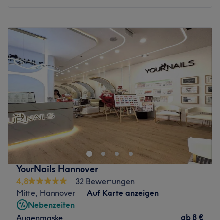
Zurück zur Salonansicht
Montag
Geschlossen
Dienstag
09:30
–
20:00
Mittwoch
09:30
–
20:00
Donnerstag
09:30
–
20:00
Freitag
09:30
–
20:00
Samstag
09:00
–
15:00
Sonntag
Geschlossen
Friseur am Moltkeplatz - Ihr Friseursalon für Tradition und
Modernität in Hannover, List Willkommen im Friseur am
Moltkeplatz in Hannover - dem Friseursalon, der
Tradition mit modernem Flair vereint. Seit November
2024 führt Burhan Mustafa den traditionsreichen Salon an
YourNails Hannover
der Moltkeplatz 11 in der beliebten Wohngegend List. Mit
4,8
32 Bewertungen
seinem frischen Ansatz bringt er eine gesunde Modernitat
Mitte, Hannover
Auf Karte anzeigen
in den Salon, ohne dabei die wertvolle Tradition zu
Nebenzeiten
verlieren, die den Salon in der Region bekannt gemacht
ab
8 €
Augenmaske