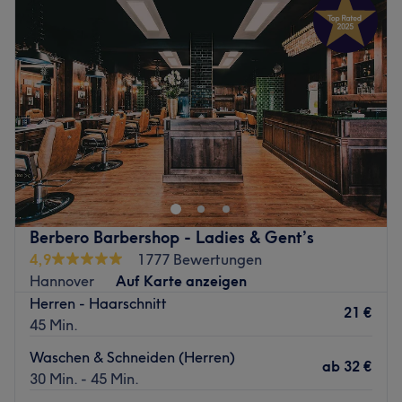
Expertise: Kosmetikbehandlungen.
Mittwoch
10:30
–
19:30
Extras: Gut zu erreichen, zentral gelegen, kinder- &
Donnerstag
10:30
–
19:30
LGBTQIA+ freundlich, barrierefrei, kostenlose Getränke
Freitag
10:30
–
19:30
zu deiner Behandlung.
Samstag
10:00
–
19:00
Sonntag
10:00
–
18:00
Zurück zur Salonansicht
Bei Ilys Beauty & Relaxing Spa in Hannover kannst du
dem Alltagsstress entkommen und dich dabei rundum
verschönern lassen. Hier erwarten dich wohltuende
Gesichtsbehandlungen, ausführliche Beratungen und
andere fabelhafte Beauty-Anwendungen. Vergiss den
Berbero Barbershop - Ladies & Gent’s
stressigen Alltag und lass dich mit dem allumfassenden
4,9
1777 Bewertungen
Beauty-Programm verwöhnen.
Hannover
Auf Karte anzeigen
Nächste öffentliche Verkehrsmittel:
Herren - Haarschnitt
21 €
45 Min.
Die Bushaltestelle Hannover Flüggestraße befindet sich
nur zwei Gehminute vom Studio entfernt.
Waschen & Schneiden (Herren)
ab
32 €
30 Min. - 45 Min.
Das Team: