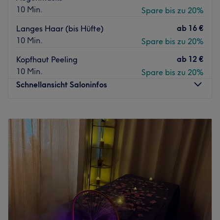
hat. Tradition trifft auf Innovation Als erfahrene
10 Min.
Spare bis zu 20%
Friseurmeister haben Burhan und Morten das Handwerk
von der Pike auf erlernt und in renommierten Salons
ab
16 €
Langes Haar (bis Hüfte)
weiterentwickelt. Mit viel Leidenschaft und einem klaren
10 Min.
Spare bis zu 20%
Fokus auf Qualität bringen sie frischen Wind in den
ab
12 €
Kopfhaut Peeling
Friseur am Moltkeplatz. Hier erleben Sie klassische
10 Min.
Spare bis zu 20%
Haarschnitte, präzise Farbtechniken und trendige
Schnellansicht Saloninfos
Stylings - immer in Kombination mit innovativen
Methoden und hochwertigen Produkten.
Zurück zur Salonansicht
Montag
10:00
–
20:00
Dienstag
10:00
–
20:00
Mittwoch
10:00
–
20:00
Donnerstag
10:00
–
20:00
Freitag
10:00
–
20:00
Samstag
10:00
–
19:00
Sonntag
Geschlossen
Hast du Lust auf bunte, ausgefallene Fingernägel oder
doch lieber einen klassischen, natürlichen Look? So oder