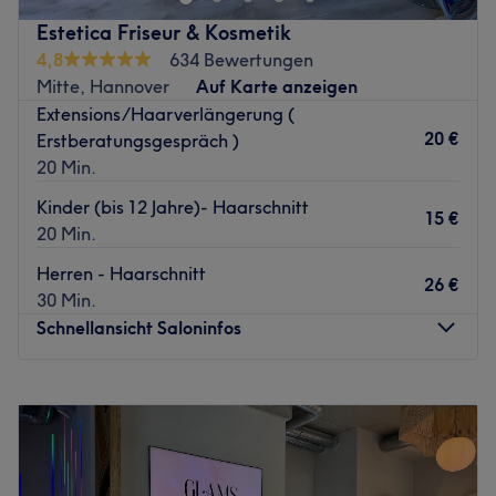
Estetica Friseur & Kosmetik
4,8
634 Bewertungen
Mitte, Hannover
Auf Karte anzeigen
Extensions/Haarverlängerung (
20 €
Erstberatungsgespräch )
20 Min.
Kinder (bis 12 Jahre)- Haarschnitt
15 €
20 Min.
Herren - Haarschnitt
26 €
30 Min.
Schnellansicht Saloninfos
Montag
Geschlossen
Dienstag
09:00
–
18:00
Mittwoch
09:00
–
18:00
Donnerstag
09:00
–
18:00
Freitag
09:00
–
18:00