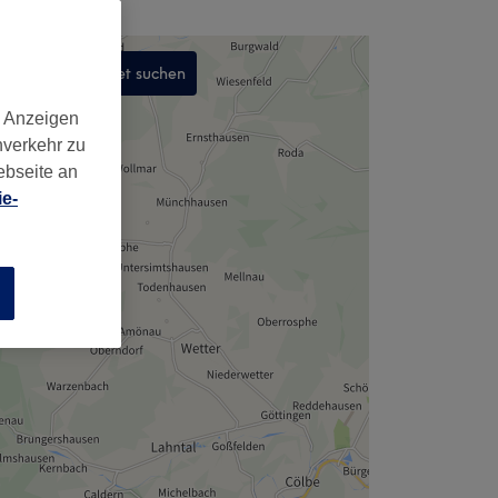
In diesem Gebiet suchen
,
d Anzeigen
nverkehr zu
ebseite an
e-
n