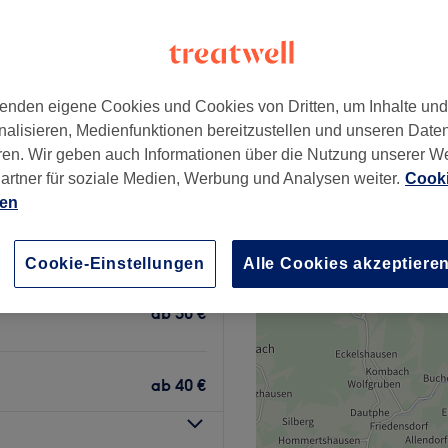
s in Frankfurt am Main
+
 Eugen & Alena
ent H&C 1. Etage
−
enden eigene Cookies und Cookies von Dritten, um Inhalte un
648 Bewertungen
nalisieren, Medienfunktionen bereitzustellen und unseren Date
ertel, Frankfurt am Main
ren. Wir geben auch Informationen über die Nutzung unserer W
artner für soziale Medien, Werbung und Analysen weiter.
Cooki
ien
ab
100 €
Cookie-Einstellungen
Alle Cookies akzeptiere
Kurze Express-
ab
50 €
ab
40 €