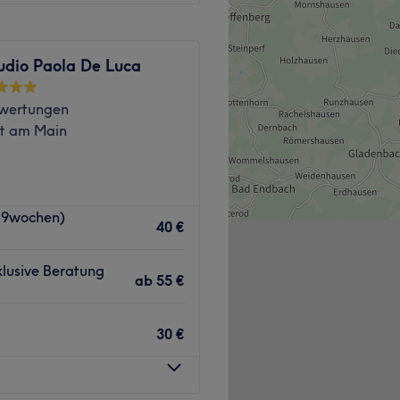
udio Paola De Luca
wertungen
rt am Main
s 9wochen)
40 €
möchten wir Sie einladen,
lusive Beratung
etypen-Test teilzunehmen.
ab
55 €
zu verstehen und Ihnen die
vice zu bieten.
30 €
en:
ch?