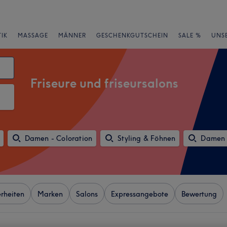
IK
MASSAGE
MÄNNER
GESCHENKGUTSCHEIN
SALE %
UNS
Friseure und friseursalons
Damen - Coloration
Styling & Föhnen
Damen 
rheiten
Marken
Salons
Expressangebote
Bewertung