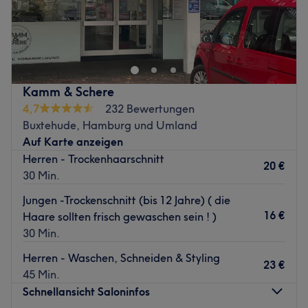
Geh keine Kompromisse ein und lass deine Haare von
echten Expertinnen auf Vordermann bringen - und zwar
bei Haarkultur in der Lindenstraße in Neu Wulmstorf!
Egal ob ein ausgefallener Haarschnitt, Dauerwelle oder
anspruchsvoller Balayage-Look, hier findest du garantiert
Kamm & Schere
was dein Herz begehrt!
4,7
232 Bewertungen
Nächste öffentliche Verkehrsmittel:
Buxtehude, Hamburg und Umland
Die Haltestelle Elstorf Kirche ist nur wenige Gehminuten
Auf Karte anzeigen
entfernt.
Herren - Trockenhaarschnitt
20 €
30 Min.
Das Team:
Es ist ei
Jungen -Trockenschnitt (bis 12 Jahre) ( die
16 €
Haare sollten frisch gewaschen sein ! )
Was uns an dem Salon gefällt:
30 Min.
Atmosphäre: Modern, hell, freundlich.
Expertise: Colorationen & Haarschnitte.
Herren - Waschen, Schneiden & Styling
23 €
Extras: Kostenlose Parkplätze.
45 Min.
Zurück zur Salonansicht
Schnellansicht Saloninfos