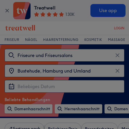
Treatwell
Use app
130K
LOGIN
FRISEUR
NÄGEL
HAARENTFERNUNG
KOSMETIK
MASSAGE
Beliebte Behandlungen
Damenhaarschnitt
Herrenhaarschnitt
Damen 
Sortieren nach