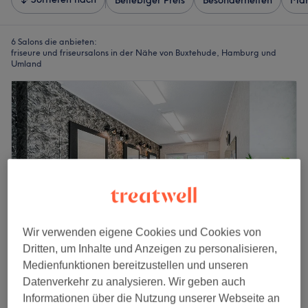
Beliebiger Preis
Besonderheiten
Mar
6 Salons die anbieten:
friseure und friseursalons in der Nähe von Buxtehude, Hamburg und
Umland
Wir verwenden eigene Cookies und Cookies von
Dritten, um Inhalte und Anzeigen zu personalisieren,
Medienfunktionen bereitzustellen und unseren
Haarkultur in der Lindenstraße
Datenverkehr zu analysieren. Wir geben auch
4,9
1624 Bewertungen
Informationen über die Nutzung unserer Webseite an