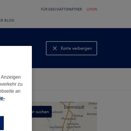
FÜR GESCHÄFTSPARTNER
LOGIN
ER BLOG
Karte verbergen
Karte anzeigen
d Anzeigen
nverkehr zu
ebseite an
e-
In diesem Gebiet suchen
,
n