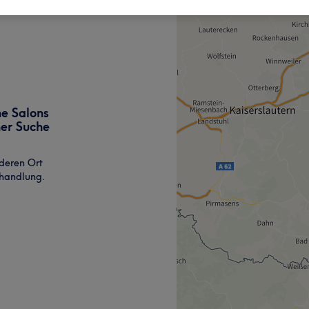
ne Salons
ner Suche
deren Ort
ehandlung.