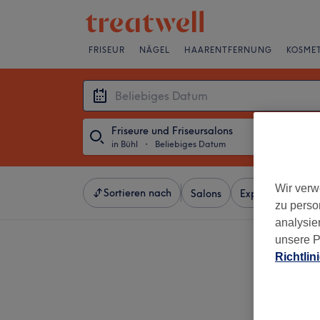
FRISEUR
NÄGEL
HAARENTFERNUNG
KOSMET
Friseure und Friseursalons
in Bühl
・
Beliebiges Datum
Wir verw
Sortieren nach
Salons
Expressangebot
zu perso
analysie
unsere P
Richtlin