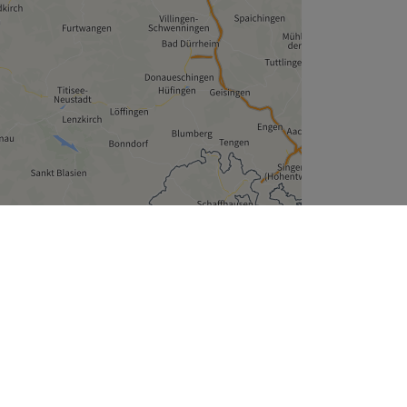
Leaflet
| ©
OpenStreetMap
contributors
Unternehmen