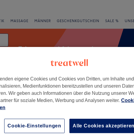
IK
MASSAGE
MÄNNER
GESCHENKGUTSCHEIN
SALE %
UNS
Friseure und friseursalons
enden eigene Cookies und Cookies von Dritten, um Inhalte un
e
Bewertung
nalisieren, Medienfunktionen bereitzustellen und unseren Date
ren. Wir geben auch Informationen über die Nutzung unserer W
artner für soziale Medien, Werbung und Analysen weiter.
Cooki
ien
+
−
Cookie-Einstellungen
Alle Cookies akzeptiere