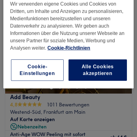
fitness in der Nähe von Innenstadt II, Frankfurt am Main
Wir verwenden eigene Cookies und Cookies von
Dritten, um Inhalte und Anzeigen zu personalisieren,
Medienfunktionen bereitzustellen und unseren
Datenverkehr zu analysieren. Wir geben auch
Informationen über die Nutzung unserer Webseite an
unsere Partner für soziale Medien, Werbung und
Analysen weiter.
Cookie-Richtlinien
Cookie-
Alle Cookies
Einstellungen
akzeptieren
Add Beauty
4,8
1011 Bewertungen
Westend-Süd, Frankfurt am Main
Auf Karte anzeigen
Nebenzeiten
Anti-Age WOW Peeling mit sofort