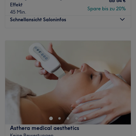
ab
64 €
Effekt
Spare bis zu 20%
45 Min.
Schnellansicht Saloninfos
Montag
10:00
–
19:00
Dienstag
10:00
–
19:00
Mittwoch
10:00
–
19:00
Donnerstag
10:00
–
19:00
Freitag
10:00
–
19:00
Samstag
10:00
–
19:00
Sonntag
Geschlossen
Ein Besuch im Kosmetikstudio Add Beauty in Frankfurt, im
Stadteil Westend-Süd, ist wie eine Reise in die Welt der
Schönheit und Entspannung. Egal ob eine wohltuende
Massage, ein kreatives Nageldesign oder eine
erfrischende Gesichtsbehandlung, hier findest du
Asthera medical aesthetics
garantiert, was dein Herz begehrt!
Keine Bewertungen