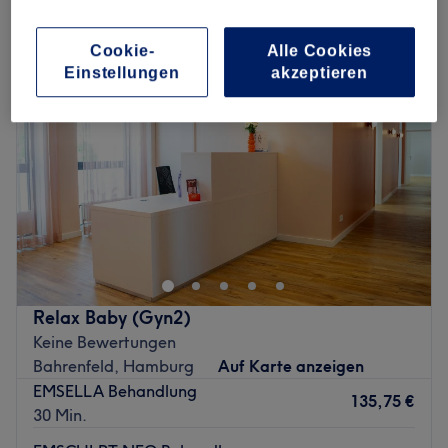
fitness in der Nähe von Groß Flottbek, Hamburg
Cookie-
Alle Cookies
Einstellungen
akzeptieren
Relax Baby (Gyn2)
Keine Bewertungen
Bahrenfeld, Hamburg
Auf Karte anzeigen
EMSELLA Behandlung
135,75 €
30 Min.