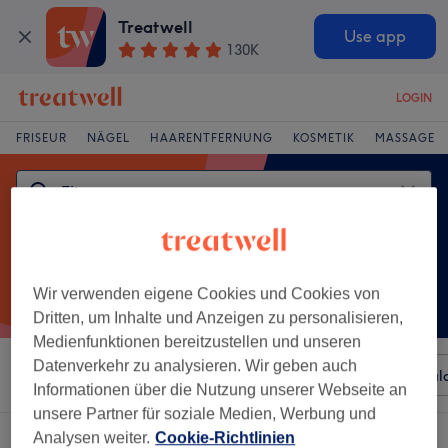
Treatwell
Use app
130K
LOGIN
FRISEUR
NÄGEL
HAARENTFERNUNG
KOSMETIK
MASSAGE
Wir verwenden eigene Cookies und Cookies von
Dritten, um Inhalte und Anzeigen zu personalisieren,
Medienfunktionen bereitzustellen und unseren
Datenverkehr zu analysieren. Wir geben auch
Sortieren nach
Beliebiger Preis
Besonderheiten
Sal
Informationen über die Nutzung unserer Webseite an
unsere Partner für soziale Medien, Werbung und
Ein Salon, der anbietet:
Analysen weiter.
Cookie-Richtlinien