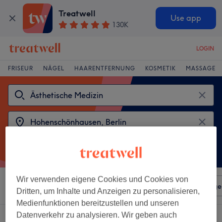
Treatwell
Use app
130K
LOGIN
FRISEUR
NÄGEL
HAARENTFERNUNG
KOSMETIK
MASSAGE
Wir verwenden eigene Cookies und Cookies von
Sortieren nach
Beliebiger Preis
Salons
Expressange
Dritten, um Inhalte und Anzeigen zu personalisieren,
Medienfunktionen bereitzustellen und unseren
Datenverkehr zu analysieren. Wir geben auch
2 Salons die anbieten: