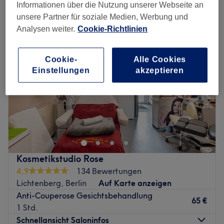
ästhetische medizin in der Nähe von Hohenschönhausen, Berlin
Informationen über die Nutzung unserer Webseite an
unsere Partner für soziale Medien, Werbung und
Analysen weiter.
Cookie-Richtlinien
Cookie-
Alle Cookies
Einstellungen
akzeptieren
Kosmetikstudio Rose
4,9
134 Bewertungen
Lichtenberg, Berlin
Auf Karte anzeigen
Anti-Couperose Gesichtsbehandlung
65 €
1 Std.
Schnellansicht Saloninfos