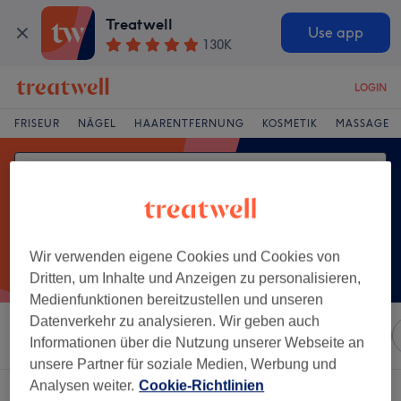
Treatwell
Use app
130K
LOGIN
FRISEUR
NÄGEL
HAARENTFERNUNG
KOSMETIK
MASSAGE
Wir verwenden eigene Cookies und Cookies von
Dritten, um Inhalte und Anzeigen zu personalisieren,
Medienfunktionen bereitzustellen und unseren
Datenverkehr zu analysieren. Wir geben auch
Sortieren nach
Marken
Salons
Expressangebote
Informationen über die Nutzung unserer Webseite an
unsere Partner für soziale Medien, Werbung und
Analysen weiter.
Cookie-Richtlinien
Ein Salon, der anbietet:
gewichtsabnahme in Neustadt-Nord, Köln