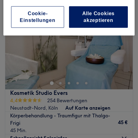
Cookie-
Alle Cookies
Einstellungen
akzeptieren
Kosmetik Studio Evers
4,4
254 Bewertungen
Neustadt-Nord, Köln
Auf Karte anzeigen
Körperbehandlung - Traumfigur mit Thalgo-
45 €
Frigi
45 Min.
Schnellansicht Saloninfos