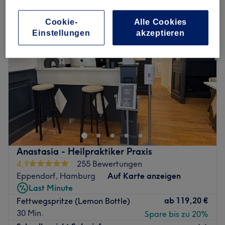
Cookie-
Alle Cookies
Einstellungen
akzeptieren
Anastasia - Heilpraktiker Praxis
4,9
255 Bewertungen
Eppendorf, Hamburg
Auf Karte anzeigen
Last Minute
ab
119,20 €
Fettwegspritze (Lemon Bottle)
30 Min.
Spare bis zu 20%