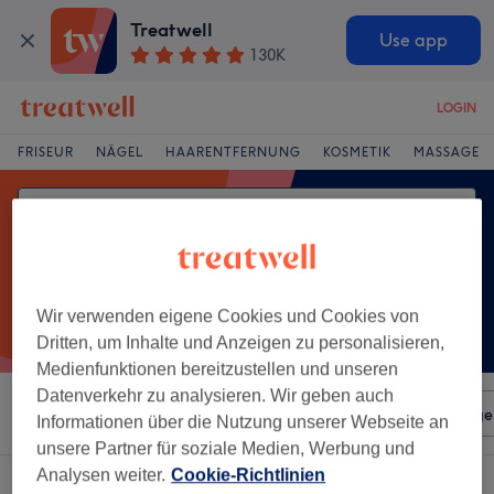
Treatwell
Use app
130K
LOGIN
FRISEUR
NÄGEL
HAARENTFERNUNG
KOSMETIK
MASSAGE
Wir verwenden eigene Cookies und Cookies von
Dritten, um Inhalte und Anzeigen zu personalisieren,
Medienfunktionen bereitzustellen und unseren
Datenverkehr zu analysieren. Wir geben auch
Sortieren nach
Beliebiger Preis
Salons
Expressange
Informationen über die Nutzung unserer Webseite an
unsere Partner für soziale Medien, Werbung und
Analysen weiter.
Cookie-Richtlinien
Ein Salon, der anbietet:
gewichtsabnahme in Eppendorf, Hamburg